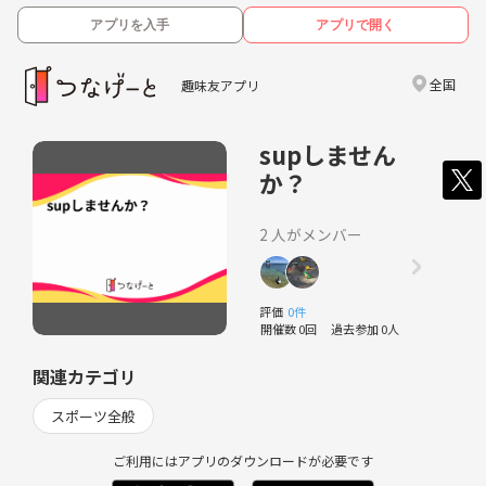
アプリを入手
アプリで開く
全国
趣味友アプリ
supしません
か？
2 人がメンバー
評価
0件
開催数 0回
過去参加 0人
関連カテゴリ
スポーツ全般
ご利用にはアプリのダウンロードが必要です