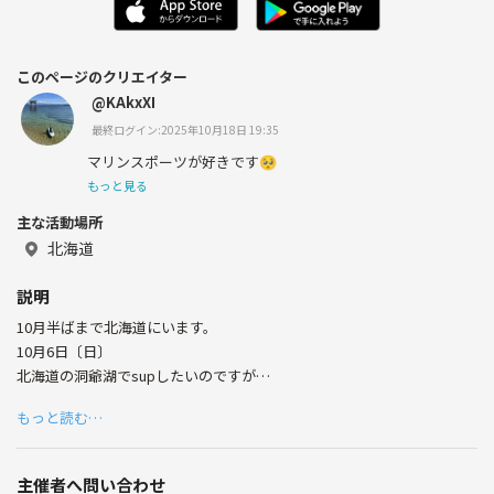
このページのクリエイター
@KAkxXI
最終ログイン:2025年10月18日 19:35
マリンスポーツが好きです🥺
もっと見る
主な活動場所
北海道
説明
10月半ばまで北海道にいます。
10月6日〔日〕
北海道の洞爺湖でsupしたいのですが
1人だけで申し込めないので
もっと読む…
どなたか一緒に参加してもらえませんか？
2年くらい前に一度参加したのみで
主催者へ問い合わせ