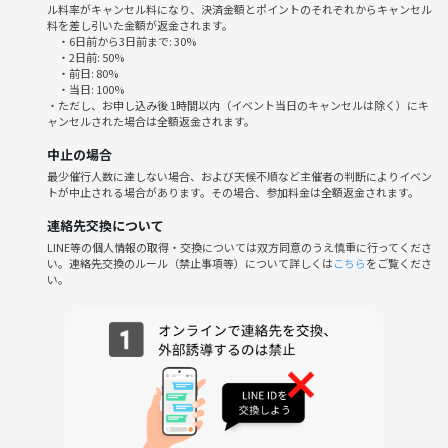
（※現地で別途、施設利用料2000円がかかります。）
ル料率がキャンセル料になり、決済金額とポイントのそれぞれからキャンセル
料を差し引いた金額が返金されます。
・6日前から3日前まで: 30%
【イベントの雰囲気】
・2日前: 50%
・前日: 80%
・当日: 100%
年齢や経験に関係なく、誰でも楽しめるアットホームな雰囲気を大切に
・ただし、お申し込み後 1時間以内（イベント当日のキャンセルは除く）にキ
しています。お一人での参加も大歓迎です！
ャンセルされた場合は全額返金されます。
💫多くの方が1人で参加されています！
中止の場合
💫不安な方は複数人で参加もできます！ぜひご一緒に🍀
最少催行人数に達しない場合、および天候不順など主催者の判断によりイベン
トが中止される場合があります。その場合、参加料金は全額返金されます。
みんなで楽しく遊びながら、新しい友達を作りましょう😊運営スタッ
フも一緒にゲームを楽しみますので、わからないことがあればいつでも
連絡先交換について
聞いてくださいね。
LINE等の個人情報の取得・交換については双方同意のうえ慎重に行ってくださ
い。連絡先交換のルール（禁止事項等）について詳しくは
こちら
をご覧くださ
い。
・初心者さん大歓迎です🔰
・初めまして同士でも楽しく遊べる雰囲気を大切にしています！
・主催は勝ち負けよりエンジョイ重視派です🎵
・軽～中量級ゲームがメインです。
・お一人でも、男女問わずどなたでもお気軽にご参加いただけます！
・食事に関して、持ち込みOKです！⭕️
・飲み物に関して、蓋つきの飲料であれば持ち込みOKです！⭕️
・お酒の持ち込みはできません❌