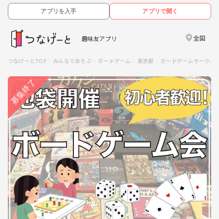
アプリを入手
アプリで開く
全国
趣味友アプリ
つなげーとTOP
みんなであそぶ
ボードゲーム
東京都
ボードゲームサークル