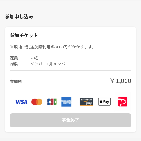
・煙草の臭い、口臭、体臭、過度な香水などについては特にご注意くだ
さい。
参加申し込み
・ボードゲームには傷をつけたり、汚したりしないように気を付けてく
ださい。
・個人間の連絡先の交換などは各々の責任でお願いします。
参加チケット
・・参加者同士のトラブルを始め、いかなるトラブルの発生についても
当団体は一切の責任を負いかねます
※現地で別途施設利用料2000円がかかります。
・風景写真や動画のSNS等への無許可投稿
定員
20名
・当主催イベント以外の他の主催者イベントやサークルへの人の引き抜
対象
メンバー+非メンバー
き、勧誘行為
・主催者の注意に従わない方は退室していただきます。
￥1,000
参加料
相手が迷惑と感じる迷惑行為は全て禁止しており即出入り禁止となりま
す。
そのような行為が見られた場合、運営までご一報ください。
募集終了
当日はみんなで楽しい時間を過ごしましょう！ご参加お待ちしています
🎶