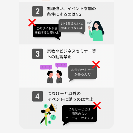
・みんなでわいわいパーティ系ボードゲームを楽しみましょう✨
※ボードゲームはじめての方や経験の浅い方へ対し、ボードゲームを嫌
いになるような行動や発言(強い口調、高圧的な態度、ミスしたことへ
の指摘、非難、誹謗、中傷、特に発言を遮ること)はお控えください。
みんなで楽しめるやさしい会になるように
ご協力をお願い致します。
【禁止事項】
※下記内容を発見、発覚した際は、途中退出いただき、つなげーと運営
者に報告します※
（開催日以降も、参加者より申し出ありましたら、同様の対応としま
す）
・ナンパ、セクハラ、迷惑行為
・ネットワークビジネス及びその他のビジネスへ取り組まれている方、
事業家集団の方の参加
・宗教やBtoCの不動産、保険、金融商材の勧誘（事後も含めて、こちら
で出会った方への勧誘）