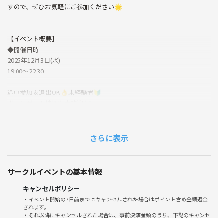
すので、ぜひお気軽にご参加ください🌟
【イベント概要】
◆開催日時
2025年12月3日(水)
19:00〜22:30
途中参加＆退出OK👌未経験者🔰
ボードゲーム持込も大歓迎🎶
◆開催場所
〒171-0022 東京都豊島区南池袋２丁目３１−３ 東商ビル 3f
さらに表示
ボードゲームカフェ ボドゲバ
◆アクセス
サークルイベントの基本情報
池袋駅から徒歩8分🚃
キャンセルポリシー
◆参加費
・イベント開始の7日前までにキャンセルされた場合はポイント含め全額返金
されます。
¥500円
・それ以降にキャンセルされた場合は、事前決済金額のうち、下記のキャンセ