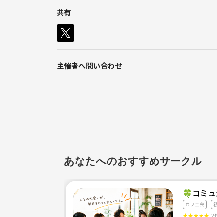
共有
主催者へ問い合わせ
あなたへのおすすめサークル
🍀コミュ
カフェ会
★
★
★
★
★
2