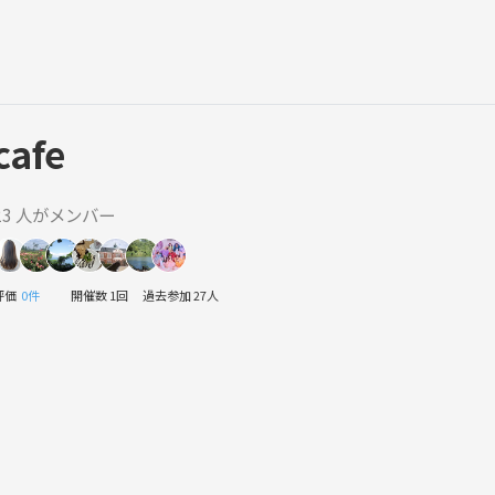
cafe
23 人がメンバー
評価
0件
開催数 1回
過去参加 27人