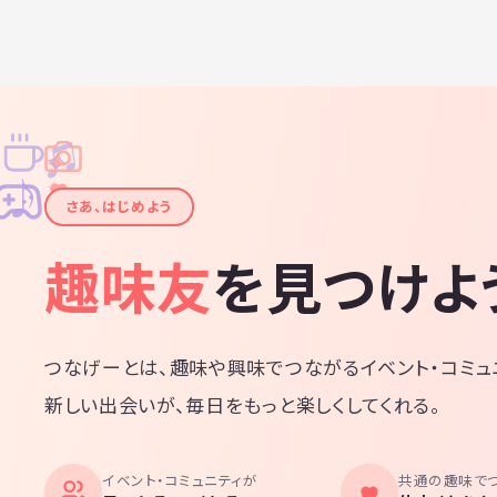
♫
✧
✦
✦
♪
✧
さあ、はじめよう
趣味友
を見つけよ
つなげーとは、趣味や興味でつながるイベント・コミュ
新しい出会いが、毎日をもっと楽しくしてくれる。
イベント・コミュニティが
共通の趣味で