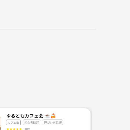
ゆるともカフェ会 ☕🍰
カフェ会
初心者歓迎
障がい者歓迎
★
★
★
★
★
18件