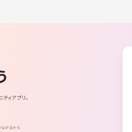
う
ニティアプリ。
つながるから