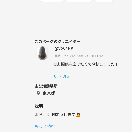
このページのクリエイター
@vo04HV
最終ログイン:2025年12月14日 12:24
交友関係を広げたくて登録しました！
趣味はカラオケや読書です。
もっと見る
主な活動場所
東京都
説明
よろしくお願いします🙇
もっと読む…