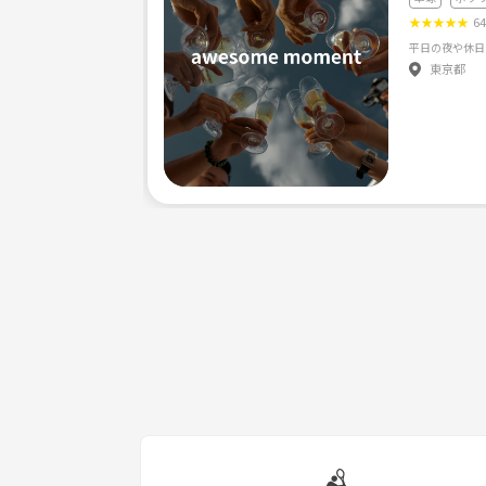
★
★
★
★
★
6
平日の夜や休日
東京都