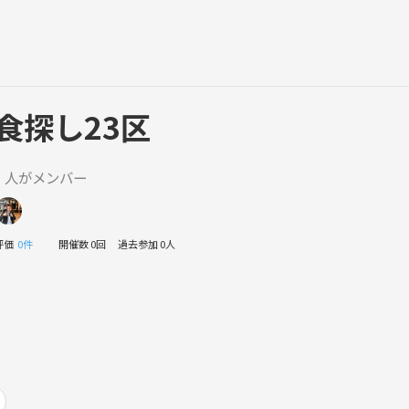
食探し23区
1 人がメンバー
評価
0件
開催数 0回
過去参加 0人