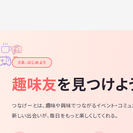
♫
✧
✦
✦
♪
✧
さあ、はじめよう
趣味友
を見つけよ
つなげーとは、趣味や興味でつながるイベント・コミュ
新しい出会いが、毎日をもっと楽しくしてくれる。