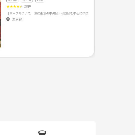
★
★
★
★
★
28件
ました✨✨ 今後、卓球をメインにボウリング、飲み会なども検討しています♪ みなさんと一緒に楽しみ
東京都