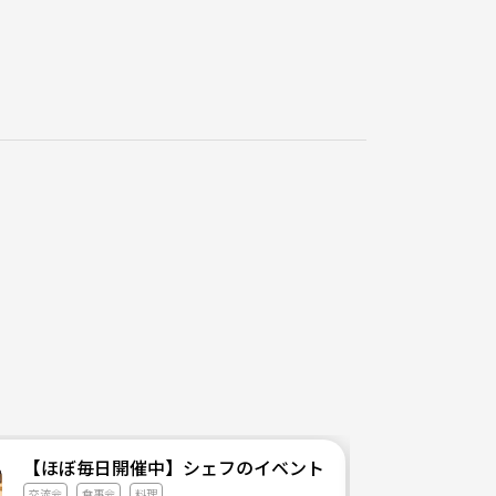
【ほぼ毎日開催中】シェフのイベントサークル
交流会
食事会
料理