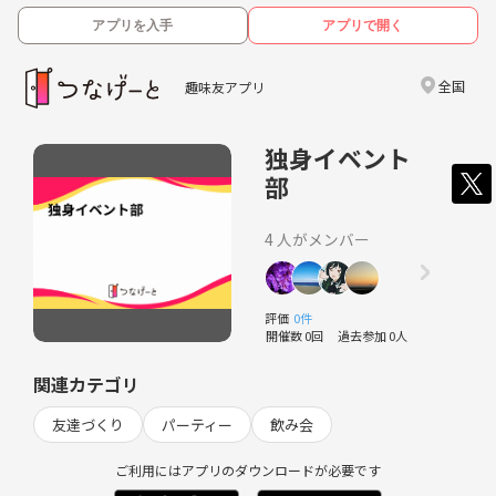
アプリを入手
アプリで開く
全国
趣味友アプリ
独身イベント
部
4 人がメンバー
評価
0件
開催数 0回
過去参加 0人
関連カテゴリ
友達づくり
パーティー
飲み会
ご利用にはアプリのダウンロードが必要です