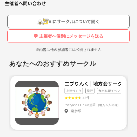
主催者へ問い合わせ
AIにサークルについて聞く
💬 主催者へ個別にメッセージを送る
※内容は他の参加者には公開されません
あなたへのおすすめサークル
エブりんく | 地方会サークル
友達づくり
旅行
九州料理イベント
★
★
★
★
★
42件
Everyone＋Linkの造語
東京都