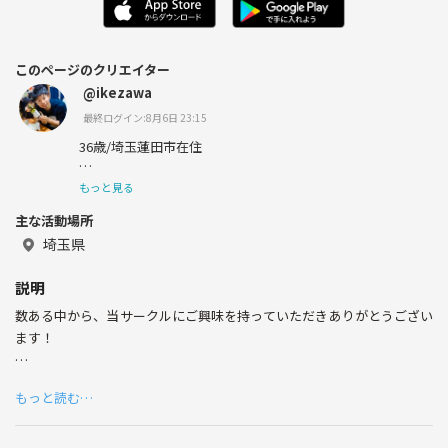
このページのクリエイター
@ikezawa
最終ログイン:8月6日 23:15
36歳/埼玉蓮田市在住
もっと見る
埼玉県蓮田市を中心に社会人サークルを活動しています♪
主な活動場所
キャンプ、BBQ、サウナ、温泉などのイベントをやってま
す✨
埼玉県
説明
数ある中から、当サークルにご興味を持っていただきありがとうござい
ます！
このサークルは、
もっと読む…
DIYが好きで自分の作品をシェアしたり、DIYに関する情報交換ができる
場として交流会を定期的に開催していきます😊