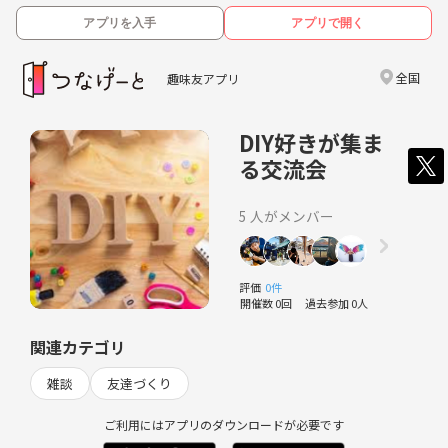
アプリを入手
アプリで開く
全国
趣味友アプリ
DIY好きが集ま
る交流会
5 人がメンバー
評価
0件
開催数 0回
過去参加 0人
関連カテゴリ
雑談
友達づくり
ご利用にはアプリのダウンロードが必要です