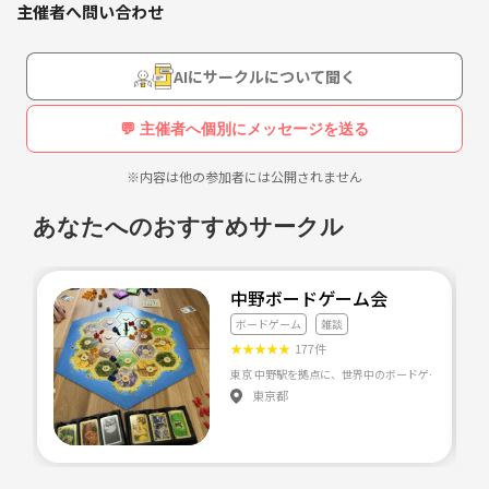
主催者へ問い合わせ
東京23区、埼玉の様々なカフェで開催していければと思っております♪
《こんな方大歓迎です》
AIにサークルについて聞く
•DIY好きな方
•作品をシェアしたい方
💬 主催者へ個別にメッセージを送る
•やったことないけど興味はある方
•新しい趣味を作りたい方
※内容は他の参加者には公開されません
•人とおしゃべりしたい方
•友達作りたい方 …etc
あなたへのおすすめサークル
《会費について》
•初参加割、友達割、席取り割、早割、通常価格など条件ごとに金額設
中野ボードゲーム会
定しています。
ボードゲーム
雑談
•ご自身の飲食代は別です。
★
★
★
★
★
177件
•また、初回参加の場合、つなげーとへの手数料290円が発生します。
東京都
《途中参加、欠席について》
•途中参加、途中退出は可能です。
•欠席の際はご連絡をお願いします。