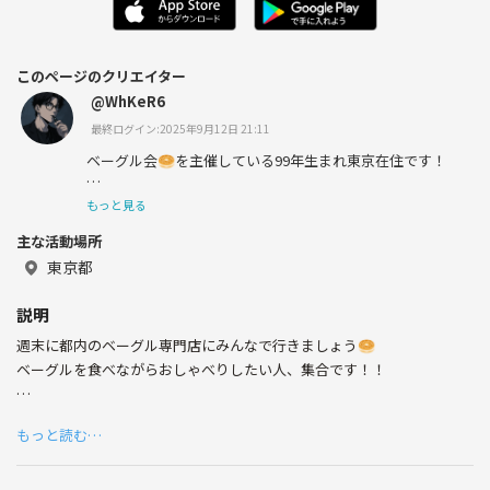
このページのクリエイター
@WhKeR6
最終ログイン:2025年9月12日 21:11
ベーグル会🥯を主催している99年生まれ東京在住です！
もっと見る
主な活動場所
東京都
説明
週末に都内のベーグル専門店にみんなで行きましょう🥯
ベーグルを食べながらおしゃべりしたい人、集合です！！
•最大5名
もっと読む…
•ベーグル以外のパン類も希望があれば開催します