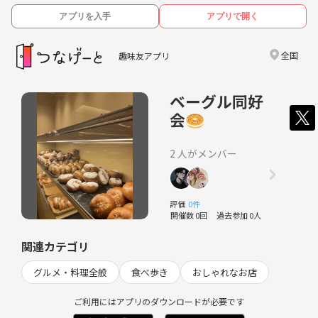
アプリを入手
アプリで開く
全国
趣味友アプリ
ベーグル同好
会🥯
2 人がメンバー
評価
0件
開催数 0回
過去参加 0人
関連カテゴリ
グルメ・料理全般
食べ歩き
おしゃれなお店
ご利用にはアプリのダウンロードが必要です