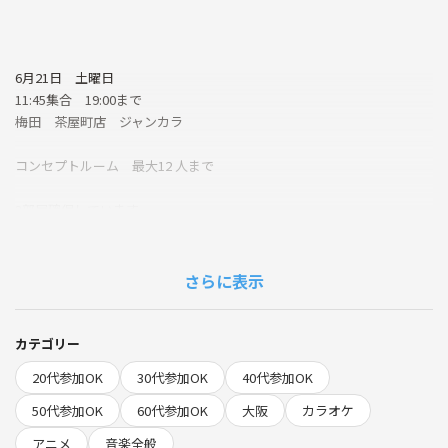
6月21日 土曜日
11:45集合 19:00まで
梅田 茶屋町店 ジャンカラ
コンセプトルーム 最大12 人まで
3部屋確保しています。
ありがたく過去2回満席overだったので
今回こそ少人数になるように
さらに表示
一部屋多めに押さえて3部屋確保してます！
カテゴリー
初期は女性部屋と男性部屋に分けようかと
20代参加OK
30代参加OK
40代参加OK
思いますが
途中からシャッフルあるいはジャンル分けします。
50代参加OK
60代参加OK
大阪
カラオケ
アニメ
音楽全般