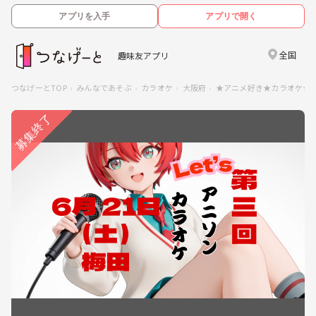
アプリを入手
アプリで開く
全国
趣味友アプリ
つなげーとTOP
みんなであそぶ
カラオケ
大阪府
★アニメ好き★カラオケ★