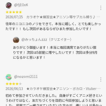
@
fjEOxK
★
★
★
★
★
2026/07/25
カラオケ★練習会★アニソン等サブカル縛り♪ 前回26名参加★ 部屋変えで同じ曲歌うえる！に参加
往年のニコニコのノリをできて、本当に嬉しく、とても楽しかっ
たです！！ もし次回があるならぜひまた参加したいです！
@
みっちょんzzz
（クリエイター）
ありがとう御座います！ 本当に毎回満席でありがたい限
りです！ 次回は5部屋に増やしたいです！ 次回は多分9月
になるかと思います！
@
nozomi2111
★
★
★
★
★
2026/06/13
★カラオケ練習会★アニソン・ボカロ・Vtuber サブカル縛り 6月13日土に参加
初めて参加させていただきました。 自身がすごくアニメ好きとい
うわけではなく、友だちづくりを目的に今回参加しようと思いま
した。 部屋でご一緒させていただいた方々が、優しい人が多かっ