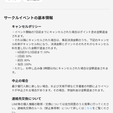
ソフトドリンクはもともと
サークルイベントの基本情報
料金に含まれています。
キャンセルポリシー
アルコールや食事は持ち込みOKです。
・イベント開始の7日前までにキャンセルされた場合はポイント含め全額返金
されます。
第二回ですが 前回はお酒飲む方は
・それ以降にキャンセルされた場合は、事前決済金額のうち、下記のキャンセ
ル料率がキャンセル料になり、決済金額とポイントのそれぞれからキャンセル
料を差し引いた金額が返金されます。
・6日前から3日前まで: 30%
少なかったので私も嗜む程度で
・2日前: 50%
・前日: 80%
・当日: 100%
飲みたいと思います。
・ただし、お申し込み後 1時間以内にキャンセルされた場合は全額返金されま
す。
中止の場合
食事も前回は食べる方は少なかったですが
最少催行人数に達しない場合、および天候不順など主催者の判断によりイベン
私はせっかく梅田に出ますので
トが中止される場合があります。その場合、参加料金は全額返金されます。
たこ焼きなど買うと思います。
連絡先交換について
LINE等の個人情報の取得・交換については双方同意のうえ慎重に行ってくださ
お酒はドンキホーテで種類多く
い。連絡先交換のルール（禁止事項等）について詳しくは
こちら
をご覧くださ
安く購入出来ます。
い。