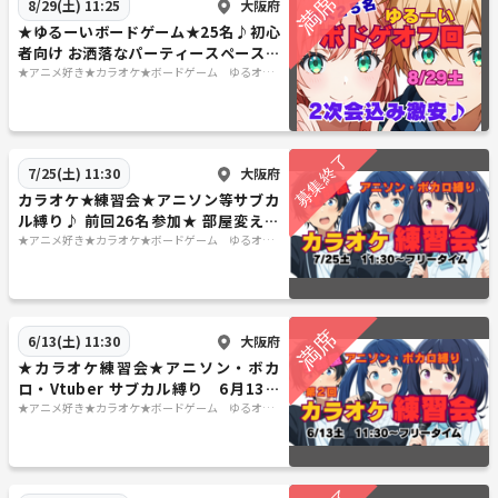
大阪府
8/29(土) 11:25
★ゆるーいボードゲーム★25名♪初心
者向け お洒落なパーティースペースで
♪2次会込み 8月29日土曜日 🔰大歓
★アニメ好き★カラオケ★ボードゲーム ゆるオタ
さんの交流の広場
迎
大阪府
7/25(土) 11:30
カラオケ★練習会★アニソン等サブカ
ル縛り♪ 前回26名参加★ 部屋変えで
同じ曲歌うえる！
★アニメ好き★カラオケ★ボードゲーム ゆるオタ
さんの交流の広場
大阪府
6/13(土) 11:30
★カラオケ練習会★アニソン・ボカ
ロ・Vtuber サブカル縛り 6月13日
土
★アニメ好き★カラオケ★ボードゲーム ゆるオタ
さんの交流の広場