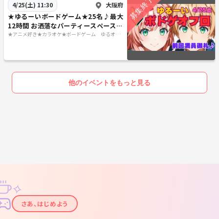
大阪府
4/25(土) 11:30
★ゆるーいボードゲーム★25名♪最大
12時間 お洒落なパーティースペースで
♪ 4月25日土曜日 🔰大歓迎
★アニメ好き★カラオケ★ボードゲーム ゆるオタ
さんの交流の広場
他のイベントをもっと見る
✧
✦
さあ、はじめよう