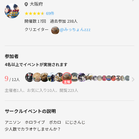
大阪府
★
★
★
★
★
69件
開催数 17回
過去参加 238人
クリエイター
@みっちょんzzz
参加者
4名以上でイベントが実施されます
9
/ 12人
主催
主催者1人、お気に入り10人、閲覧223人
サークルイベントの説明
アニソン ホロライブ ボカロ にじさんじ
少人数でカラオケしませんか？