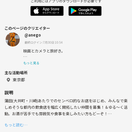
ご利用にはアプリのダウンロードが必要です
このページのクリエイター
@anego
最終ログイン:7月30日 10:54
映画とカメラと旅好き。
邦画を年間100本観るひと。
もっと見る
主な活動場所
動物を撮るのが好きで旅に出るひと。
東京都
へこんだら美味しいゴハンを食べるひと。
説明
街歩きも好きでふらっとせんべろするひと。
蒲田(大井町・川崎)あたりでのセンベロ的なお店をはじめ、みんなで楽
お酒は強くないけど、気軽に行ける店と仲間を開拓中。
しめそうな都内の飲食店を幅広く開拓したい仲間を募集！＆ゆる〜く活
動。お酒が苦手でも雰囲気や食事を楽しみたい方もどーぞ！
もっと読む…
ゆる〜いノリの中に、おとなの青春＆ささいな心の支えになれるような