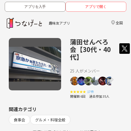
アプリを入手
アプリで開く
全国
趣味友アプリ
蒲田せんべろ
会【30代・40
代】
25 人がメンバー
★
★
★
★
★
17件
開催数 6回
過去参加 35人
関連カテゴリ
食事会
グルメ・料理全般