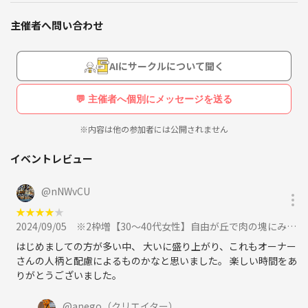
居心地を提供できたら嬉しいです！
主催者へ問い合わせ
※女性主催です。
※30代〜40代くらいの方、推奨です。
AIにサークルについて聞く
💬 主催者へ個別にメッセージを送る
※内容は他の参加者には公開されません
イベントレビュー
@
nNWvCU
★
★
★
★
★
2024/09/05
※2枠増【30～40代女性】自由が丘で肉の塊にみんなで挑む！『マロリーポークステーキ』に参加
はじめましての方が多い中、 大いに盛り上がり、これもオーナー
さんの人柄と配慮によるものかなと思いました。 楽しい時間をあ
りがとうございました。
@
anego
（クリエイター）