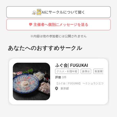
AIにサークルについて聞く
💬 主催者へ個別にメッセージを送る
※内容は他の参加者には公開されません
あなたへのおすすめサークル
ふぐ会| FUGUKAI
グルメ・料理全般
食事会
異業種交流会
評価
0件
東京都