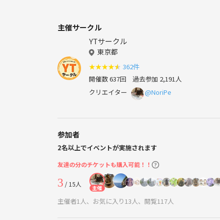
主催サークル
YTサークル
東京都
★
★
★
★
★
362件
開催数 637回
過去参加 2,191人
クリエイター
@NoriPe
参加者
2名以上でイベントが実施されます
友達の分のチケットも購入可能！！
3
/ 15人
主催
主催者1人、お気に入り13人、閲覧117人