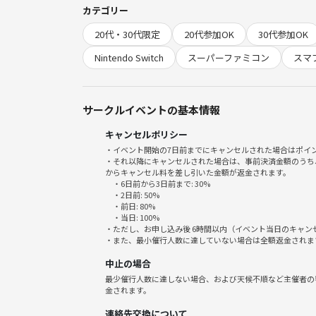
カテゴリー
🕒 タイムテーブル
20代・30代限定
20代参加OK
30代参加OK
19:30 受付・オープン
19:40 乾杯＆自己紹介タイム🥂
Nintendo Switch
スーパーファミコン
スマ
19:50 ゲーム開始🎮
20:40 みんなで盛り上がるゲーム企画
21:00 ゲーム再開
サークルイベントの基本情報
22:20 エンディング＆記念写真📸
キャンセルポリシー
22:30 終了
・イベント開始の7日前までにキャンセルされた場合はポイ
・それ以降にキャンセルされた場合は、事前決済金額のうち
🗺️ 会場
からキャンセル料を差し引いた金額が返金されます。
・6日前から3日前まで: 30%
東京都品川区西五反田5丁目26-10 LEGALAND不動前A
・2日前: 50%
PeriDot Salon（ペリドットサロン）
・前日: 80%
・当日: 100%
・ただし、お申し込み後 6時間以内（イベント当日のキャ
💡こんな方におすすめ
・また、最小催行人数に達していない場合は全額返金されま
・ゲームでワイワイ盛り上がりたい方
中止の場合
・お酒を飲みながら気軽に楽しみたい方
最少催行人数に達しない場合、および天候不順など主催者の
・初参加でも自然に話せる場に行きたい方
金されます。
連絡先交換について