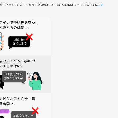
慎重に行ってください。連絡先交換のルール（禁止事項等）について詳しくは
こち
緒に過ごしましょう😊
暴言など
稿
ださい😊✨
ルアップ中です。