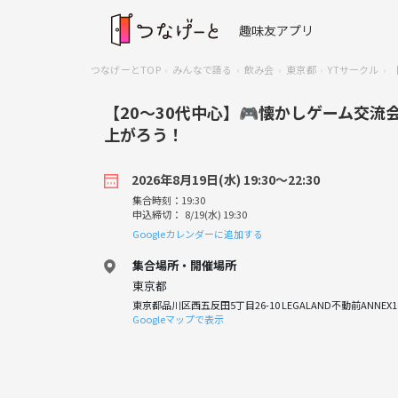
趣味友アプリ
つなげーとTOP
みんなで語る
飲み会
東京都
YTサークル
【20〜30代中心】🎮懐かしゲーム交
上がろう！
2026年8月19日(水) 19:30〜22:30
集合時刻：19:30
申込締切： 8/19(水) 19:30
Googleカレンダーに追加する
集合場所・開催場所
東京都
東京都品川区西五反田5丁目26-10 LEGALAND不動前ANNEX10
Googleマップで表示