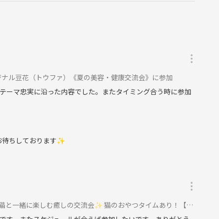
ジナル豆花（トウファ）《夏の美容・健康交流会》に参加
テーマ忠実に沿った内容でした。またタイミング合う時に参加
加お待ちしております✨
緒に楽しむ癒しの交流会✨ 猫のおやつタイムあり！【ドリンク付】に参加
です。またスケジュールが合えば参加したいです。ありがとう