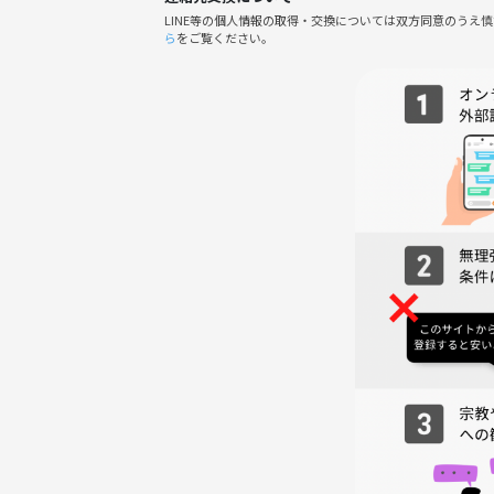
🌱 初参加・一人参加も大歓迎！
LINE等の個人情報の取得・交換については双方同意のうえ
ゆるく話してゲームをして、楽しく交流できる夜を一
ら
をご覧ください。
🚫 注意事項
下記の行為はご遠慮ください。
・勧誘・営業・告知・引き抜き・しつこいナンパ・
・過度なナンパ行為や迷惑行為
・開催内容や風景写真、動画のSNS等への無許可投
ちょっとでも気になったら、まずは気軽に来てみてく
ご参加、お待ちしています！
------------------------
🌟主催者紹介
はじめまして！インフラエンジニアの のり です☺️
仕事の傍ら「もっと成長したい」と思い、日々スキ