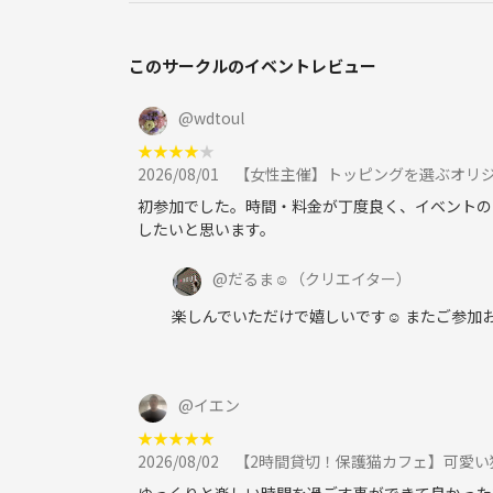
このサークルのイベントレビュー
@
wdtoul
★
★
★
★
★
2026/08/01
【女性主催】トッピングを選ぶオリ
初参加でした。時間・料金が丁度良く、イベントの
したいと思います。
@
だるま☺︎
（クリエイター）
楽しんでいただけで嬉しいです☺️ またご参
@
イエン
★
★
★
★
★
2026/08/02
【2時間貸切！保護猫カフェ】可愛い猫と一
ゆっくりと楽しい時間を過ごす事ができて良かった