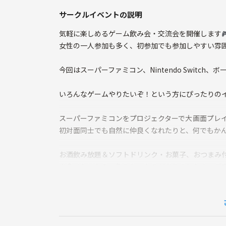
サークルイベントの説明
気軽に楽しめるゲーム飲み会・交流会を開催します
女性の一人参加も多く、初参加でも参加しやすい雰
今回はスーパーファミコン、Nintendo Switc
いろんなゲームやりたいぞ！という方にぴったりの
スーパーファミコンをプロジェクターで大画面プレイ
初対面同士でも自然に仲良くなれたりと、何でもかん
お酒飲み放題＆ソフトドリンク・お菓子、おつまみ
※食べたいもの・飲みたいものがありましたら、ご
ゆるくてアットホームなゲーム交流会です☺️
みんなが仲良くなれる企画も行います♪