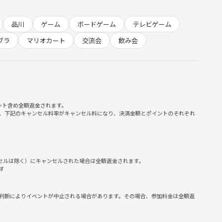
品川
ゲーム
ボードゲーム
テレビゲーム
ブラ
マリオカート
交流会
飲み会
ント含め全額返金されます。
、下記のキャンセル料率がキャンセル料になり、決済金額とポイントのそれぞれ
NNEX101
ンセルは除く）にキャンセルされた場合は全額返金されます。
す
判断によりイベントが中止される場合があります。その場合、参加料金は全額返