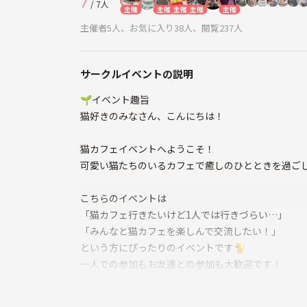
7
/ 7人
主催
主催
主催
主催
主催
主催者5人、お気に入り38人、閲覧237人
サークルイベントの説明
🌱イベント趣旨
猫好きのみなさん、こんにちは！
猫カフェイベントへようこそ！
可愛い猫たちのいるカフェで癒しのひとときを過ご
こちらのイベントは
「猫カフェ行きたいけど1人では行きづらい…」
「みんなと猫カフェを楽しんで交流したい！」
という方にぴったりのイベントです🐈
一人での参加もお友達との参加も大歓迎です！
2時間貸切となっております♪