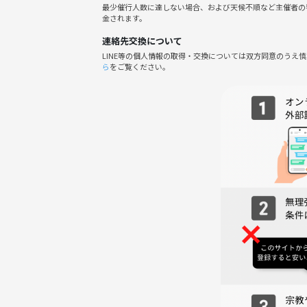
最少催行人数に達しない場合、および天候不順など主催者の
・イベント説明と自己紹介：14時10分～
金されます。
・もふもふ＆ご歓談タイム：14時15分～
連絡先交換について
・猫のおやつタイム：14時40分～
LINE等の個人情報の取得・交換については双方同意のうえ
・イベント終了：16時00分
ら
をご覧ください。
※途中参加退出あり！
※飲み物は蓋付きのものをご持参するようお願いい
※裸足でお店に入れないため、靴下をお持ちください
※禁煙・禁酒
※発熱等体調不良のある方はご利用をお控えくださ
※お怪我をされた場合、衣類等の汚損については応
お支払いいたしかねます
●集まる場所
〒151-0063 東京都渋谷区富ケ谷１丁目８−５
後藤ビルの前
●開催場所