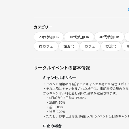
可愛い猫たちのいるカフェで癒しのひとときを過ご
さらに！猫を飼いたい方はこちらの保護猫を引き取
ぜひ猫を飼うならこちらの猫ちゃんたちを😊
カテゴリー
20代参加OK
30代参加OK
40代参加OK
ぜひ猫たちとの癒しの時間を楽しみましょう！
皆様のご参加を心からお待ちしています！
猫カフェ
譲渡会
カフェ
交流会
●お店について
・譲渡型の保護猫カフェ
サークルイベントの基本情報
・ペットボトルドリンク1本 ＆ 猫のおやつ付き
キャンセルポリシー
・清潔な空間で人懐こい猫と交流できる
・イベント開始の7日前までにキャンセルされた場合はポイ
・それ以降にキャンセルされた場合は、事前決済金額のうち
●当日の流れ
からキャンセル料を差し引いた金額が返金されます。
・6日前から3日前まで: 30%
「集まる場所」に集合後、受付を済ませて
・2日前: 50%
先に参加者様同士で歓談を始めてください😊
・前日: 80%
・当日: 100%
・ただし、お申し込み後 1時間以内（イベント当日のキャ
・受付開始：13時45分～
中止の場合
・入店：14時00分～