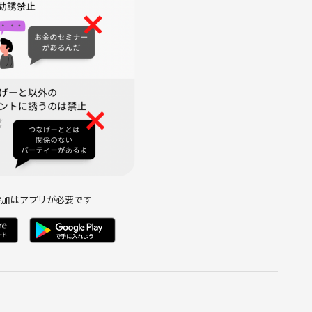
 3F 保護猫カフェCatio
歩４分
ださい。
参加はアプリが必要です
事