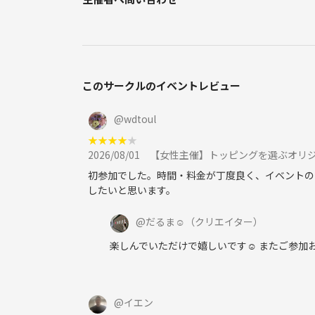
・匂いの強い香水、柔軟剤を使用しての来店
・飲酒、喫煙後の来店
・猫カフェ利用後の来店
・カメラのフラッシュはオフにしてください
このサークルのイベントレビュー
⚠️禁止事項⚠️
・各種勧誘(他グループ・イベント勧誘、マルチ･ネ
@
wdtoul
絡先の交換
★
★
★
★
★
・営業、ナンパ、喧嘩、セクハラをされる方、第三
2026/08/01
【女性主催】トッピングを選ぶオリ
させて頂く事がございます。 また、そのような場合
初参加でした。時間・料金が丁度良く、イベントの
したいと思います。
@
だるま☺︎
（クリエイター）
楽しんでいただけで嬉しいです☺️ またご参
@
イエン