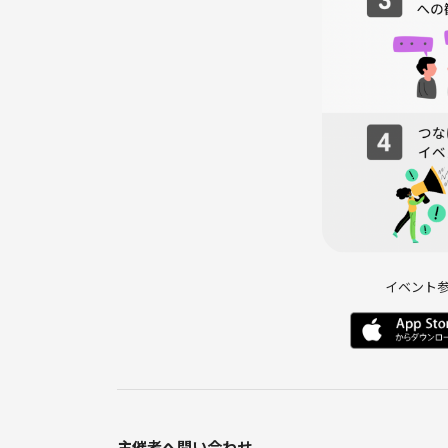
〒151-0063 東京都渋谷区富ケ谷１丁目８−５ 後藤ビル
https://catio.catfood.jp/
●最寄駅
千代田線代々木公園駅2番出口右手徒歩1分
小田急線代々木八幡駅南口より代々木公園方向に徒
ぜひ猫たちとの癒しの時間を楽しみましょう！
皆様のご参加を心からお待ちしています！
●参加者様へお願い
参加禁止行為を確認された方は主催者までご連絡く
イベント
●猫ちゃんとのふれあいでご注意していただきたい
・大きな声や音を出さないでください
・猫に触れるときは優しくしてください
・猫への暴力行為やいたずら
・猫のストレスになる行為
・猫への食べ物の持ち込み
主催者へ問い合わせ