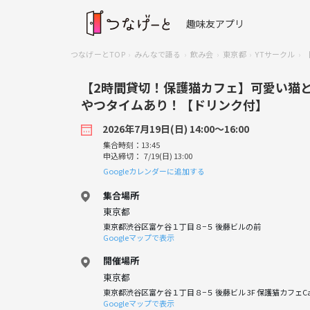
趣味友アプリ
つなげーとTOP
みんなで語る
飲み会
東京都
YTサークル
【2時間貸切！保護猫カフェ】可愛い猫
やつタイムあり！【ドリンク付】
2026年7月19日(日) 14:00〜16:00
集合時刻：13:45
申込締切： 7/19(日) 13:00
Googleカレンダーに追加する
集合場所
東京都
東京都渋谷区富ケ谷１丁目８−５ 後藤ビルの前
Googleマップで表示
開催場所
東京都
東京都渋谷区富ケ谷１丁目８−５ 後藤ビル 3F 保護猫カフェCat
Googleマップで表示