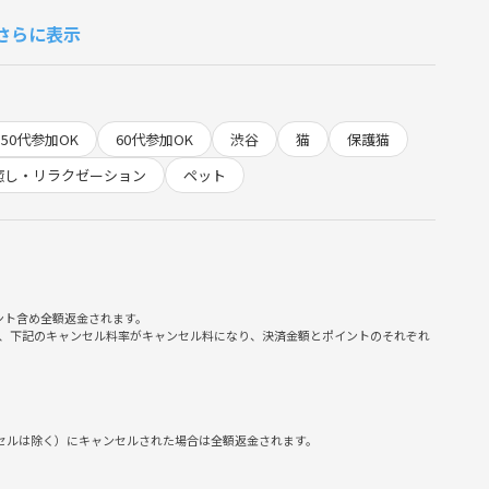
しましょう☆
さらに表示
る事が出来ます！
50代参加OK
60代参加OK
渋谷
猫
保護猫
癒し・リラクゼーション
ペット
ント含め全額返金されます。
、下記のキャンセル料率がキャンセル料になり、決済金額とポイントのそれぞれ
ンセルは除く）にキャンセルされた場合は全額返金されます。