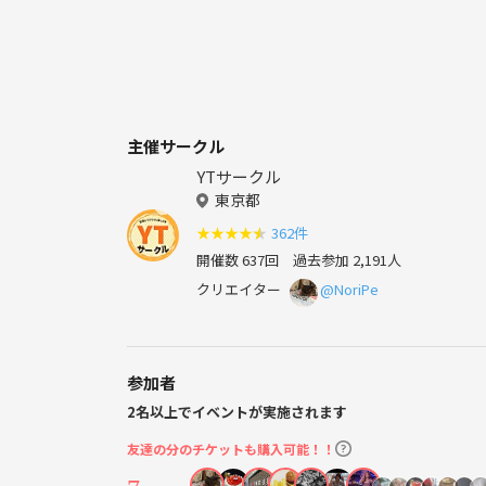
主催サークル
YTサークル
東京都
★
★
★
★
★
362件
開催数 637回
過去参加 2,191人
クリエイター
@NoriPe
参加者
2名以上でイベントが実施されます
友達の分のチケットも購入可能！！