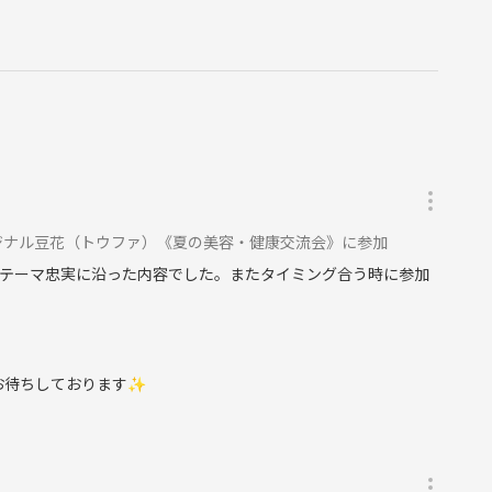
ットワークビジネス、仮想通過･絵画販売勧誘、宗教等)に伴う連
者から見て不快な行為をする方は、幹事の判断でお帰り、出禁に
ジナル豆花（トウファ）《夏の美容・健康交流会》に参加
の返金は御座いません。
テーマ忠実に沿った内容でした。またタイミング合う時に参加
加お待ちしております✨