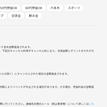
50代参加OK
60代参加OK
六本木
スポーツ
ップ！
ップ
交流会
飲み会
ント含め全額返金されます。
、下記のキャンセル料率がキャンセル料になり、決済金額とポイントのそれぞれ
ンセルは除く）にキャンセルされた場合は全額返金されます。
します。
判断によりイベントが中止される場合があります。その場合、参加料金は全額返
。
慎重に行ってください。連絡先交換のルール（禁止事項等）について詳しくは
こち