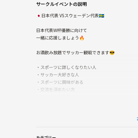
サークルイベントの説明
🇯🇵日本代表 VSスウェーデン代表🇸🇪
日本代表W杯優勝に向けて
一緒に応援しましょう🔥
お酒飲み放題でサッカー観戦できます😎
・スポーツに詳しくなりたい人
・サッカー大好きな人
・スポーツに興味がある
・交流を深めたい方
いろんな方大歓迎です！
観戦中、プチゲームを開催！
サッカーが分からない方でも楽しめるように工夫し
みんなで観戦をして盛り上がりましょう！
カテゴリー