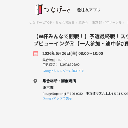
趣味友アプリ
つなげーとTOP
みんなで語る
飲み会
東京都
YTサークル
【W杯みんなで観戦！】予選最終戦！ス
ブビューイング⚽️【一人参加・途中参加
2026年6月26日(金) 08:00〜10:00
集合時刻：07:55
申込締切： 6/26(金) 08:00
Googleカレンダーに追加する
集合場所・開催場所
東京都
Rouge Roppongi 〒106-0032 東京都港区六本木4-5-11 SIX2
Googleマップで表示