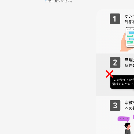
ら
をご覧ください。
〒106-0032 東京都港区六本木4-5-11 SIX2F
■アクセス
東京メトロ 日比谷線 六本木駅 6番出口より 徒歩3分
都営地下鉄 大江戸線 六本木駅 7番出口より 徒歩3分
《つなげーと上でのLINE IDの交換・聞き出す行為は禁止されてい