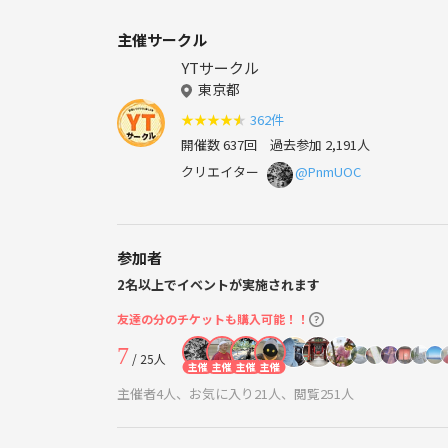
主催サークル
YTサークル
東京都
★
★
★
★
★
362件
開催数 637回
過去参加 2,191人
クリエイター
@PnmUOC
参加者
2名以上でイベントが実施されます
友達の分のチケットも購入可能！！
7
/ 25人
主催
主催
主催
主催
主催者4人、お気に入り21人、閲覧251人