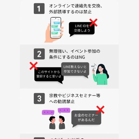
【キャンセルについて】
当日キャンセル -- 100%
⚠️注意事項⚠️
下記の行為はご遠慮ください。
・勧誘・営業・告知・引き抜き・しつこいナンパ・暴言など
・過度なナンパ行為や迷惑行為
・開催内容や風景写真、動画のSNS等への無許可投稿
サークルやイベントの輪を乱す行動をする方、運営側の指示に従ってい
ただけない方や運営側が参加者様としてふさわしくないと判断した方
は、参加をお断りする場合がございます。
〜美容部〜
ヨガや、腸活に良いワークショプ、美容に関する場所にお出かけした
り、グルテンフリーご飯会などを行っています！