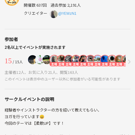
開催数 637回
過去参加 2,191人
クリエイター
@YEWzN1
参加者
2名以上でイベントが実施されます
15
/ 15人
主催
主催
主催
主催
主催
主催
主催
主催
主催
主催
主催
主
主催者12人、お気に入り21人、閲覧163人
このイベントは表示中のユーザー以外に参加者がいる可能性があります
サークルイベントの説明
経験者やインストラクターの方を招いて教えてもらい、
ヨガを行っています😄
今回のテーマは【柔軟UP】です！