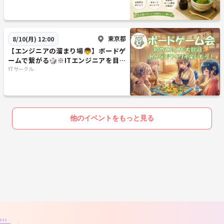
東京都
8/10(月) 12:00
【エンジニアの溜まり場👦】ボードゲ
ームで繋がる🎲※ITエンジニアを目指
している方も参加OK💻
YTサークル
他のイベントをもっと見る