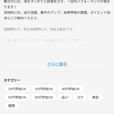
朝ヨガには、体をすっきりと目覚めさせ、一日のパフォーマンスが高ま
ります！
具体的には、血行促進、集中力アップ、自律神経の調整、ダイエット効
果などが期待できます。
経験問わず、男女年齢問わず、参加大歓迎です！
丁寧に教えてくれるので、初心者も安心してできます！
みなさんで楽しんでやっていきましょう！
ヨガのみと軽食付きがあります。
さらに表示
皆さんでヨガの後にも食べながらお話ししましょう！
【概要】
カテゴリー
(日程) 8/2(土)10:00~12:00
20代参加OK
30代参加OK
40代参加OK
(会場) スクエア荏原 YTサークル美容部
50代参加OK
60代参加OK
品川
ヨガ
美容
〒142-0063 東京都品川区荏原4-5-28
健康
東急目黒線「武蔵小山駅」徒歩10分