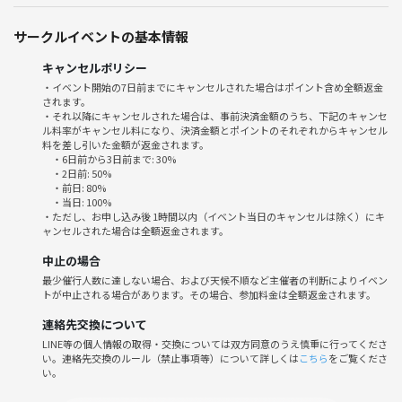
東急池上線「戸越銀座駅」「荏原中延駅」徒歩 10分
サークルイベントの基本情報
都営浅草線「戸越駅」（A3出口）徒歩12分
キャンセルポリシー
(参加費) ヨガのみ 1500円
・イベント開始の7日前までにキャンセルされた場合はポイント含め全額返金
ヨガ＋軽食 2000円
されます。
・それ以降にキャンセルされた場合は、事前決済金額のうち、下記のキャンセ
ル料率がキャンセル料になり、決済金額とポイントのそれぞれからキャンセル
(スケジュール詳細)
料を差し引いた金額が返金されます。
9:50 会場集合
・6日前から3日前まで: 30%
10:00 やること確認、ヨガ開始
・2日前: 50%
・前日: 80%
11:00 ランチ会
・当日: 100%
12:00 解散
・ただし、お申し込み後 1時間以内（イベント当日のキャンセルは除く）にキ
ャンセルされた場合は全額返金されます。
※途中参加、途中退出ありです！
中止の場合
(持ち物)
最少催行人数に達しない場合、および天候不順など主催者の判断によりイベン
・着替え
トが中止される場合があります。その場合、参加料金は全額返金されます。
・飲み物
連絡先交換について
・タオル
LINE等の個人情報の取得・交換については双方同意のうえ慎重に行ってくださ
・ヨガマットorヨガラグorバスタオル(ない方は事前にご相談くださ
い。連絡先交換のルール（禁止事項等）について詳しくは
こちら
をご覧くださ
い！)
い。