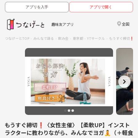
アプリを入手
アプリで開く
全国
趣味友アプリ
つなげーとTOP
みんなで語る
飲み会
東京都
YTサークル
もうすぐ締切❗️
もうすぐ締切❗️〈女性主催〉【柔軟UP】インスト
ラクターに教わりながら、みんなでヨガ🧘（＋軽食