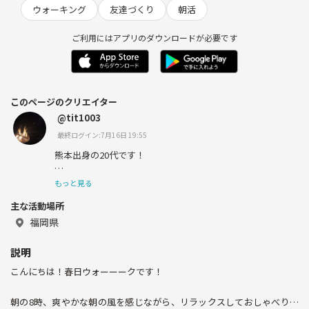
ウォーキング
友達づくり
朝活
ご利用にはアプリのダウンロードが必要です
このページのクリエイター
@tit1003
最終ログイン:7月16日 19:55
熊本出身の20代です！
好きなこと▶︎キャンプ🗻、筋トレ🏋🏻、読書📖
もっと見る
明るく、楽しくがモットー！
主な活動場所
よろしくお願いします😆
福岡県
説明
こんにちは！春日ウォーーークです！
朝の8時、爽やかな朝の風を感じながら、リラックスしておしゃべりし