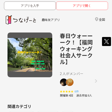
アプリを入手
アプリで開く
全国
趣味友アプリ
春日ウォーー
ーク！【福岡
ウォーキング
社会人サーク
ル】
2 人がメンバー
★
★
★
★
★
6件
開催数 4回
過去参加 8人
関連カテゴリ