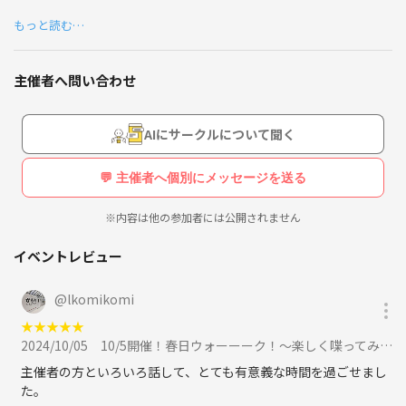
ながらウォーキングを楽しみませんか？
もっと読む…
⭐️自分1人では起きられないけど、誰かの約束なら起きられる！誰かと
朝を有意義に使いたい！そう思って作ったのがきっかけです⭐️
主催者へ問い合わせ
ーーーー✨こんな人におすすめです✨ーーーーー
🟠健康的な運動と楽しいひとときを共有しながら、新しい友達やコミ
ュニティを見つけたい方
AIにサークルについて聞く
🟠朝8時にウォーキングに楽しむ、穏やかでリフレッシュできる時間を
過ごしたい方
💬 主催者へ個別にメッセージを送る
🟠せっかくの休日、朝から有意義に過ごしたい方
🟠朝から運動したいけど1人ではうまく起きられない方
※内容は他の参加者には公開されません
ーーーーーーーーーーーーーーーーーーーーーーー
イベントレビュー
春日ウォーークをきっかけに有意義な一日にしていきましょう！
@
lkomikomi
【詳細】
★
★
★
★
★
場所：春日公園（福岡県春日市原町3丁目1−14）
2024/10/05
10/5開催！春日ウォーーーク！～楽しく喋ってみんなで朝活！～に参加
＊詳しい集合場所はメッセージでお伝えします！
時間：8時〜9時 or 9時〜10時（春日公園を2周）
主催者の方といろいろ話して、とても有意義な時間を過ごせまし
服装：歩ける服装
た。