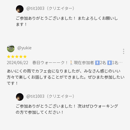
＊水分補給は各自でお願いします！
@
tit1003
（クリエイター）
参加希望の方は申し込み後に、
ご参加ありがとうございました！ またよろしくお願いし
以下の3点をメッセージください😁
ます！
（前日までにご連絡をお願いします！当日のご連絡は、対応できない場
合があります！）
・名前
・年齢
@
yukie
・職業
★
★
★
★
★
2024/06/22
春日ウォーーーク！🚶現在参加者 🚹2名 🚺1名！に参加
⚠️女性や初心者もいるため、緩めで歩きます！
あいにくの雨でカフェ会になりましたが、みなさん感じのいい
⚠️ネットワークビジネス・宗教等、勧誘目的の方はご遠慮ください．
方々で楽しくお話しすることができました。ぜひまた参加したい
⚠️社会人としてのマナーを守れる方、連絡をしっかり取れる方、ちゃん
です！
と返信ができる方が対象となります。
@
tit1003
（クリエイター）
ご参加ありがとうございました！ 次はぜひウォーキング
の方で参加してください！