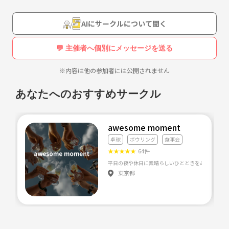
AIにサークルについて聞く
💬 主催者へ個別にメッセージを送る
※内容は他の参加者には公開されません
あなたへのおすすめサークル
awesome moment
卓球
ボウリング
食事会
★
★
★
★
★
64件
平日の夜や休日に素晴らしいひとときをみんなと過ごし
東京都