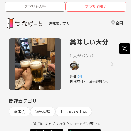
アプリを入手
アプリで開く
全国
趣味友アプリ
美味しい大分
1 人がメンバー
評価
0件
開催数 0回
過去参加 0人
関連カテゴリ
食事会
海外料理
おしゃれなお店
ご利用にはアプリのダウンロードが必要です