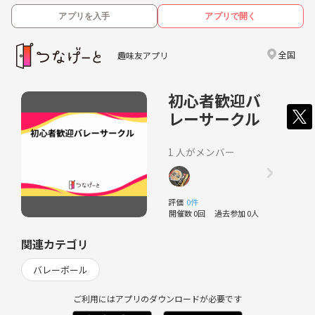
アプリを入手
アプリで開く
全国
趣味友アプリ
初心者歓迎バ
レーサークル
1 人がメンバー
評価
0件
開催数 0回
過去参加 0人
関連カテゴリ
バレーボール
ご利用にはアプリのダウンロードが必要です