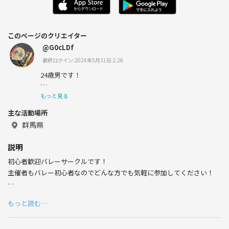
このページのクリエイター
@G0cLDf
最終ログイン:2024年5月31日 2:28
24歳男です！
こういう事は初めてなので至らない点もあると思いますが
もっと見る
何卒よろしくお願いします！
主な活動場所
群馬県
説明
初心者歓迎バレーサークルです！
主催者もバレー初心者なのでどんな方でも気軽に参加してください！
もっと読む…
次は5月15日です！