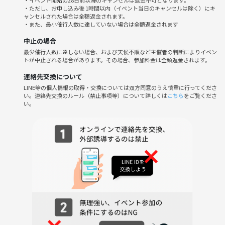
・イベント開始の28日前以降のキャンセルは返金不可となります。
・ただし、お申し込み後 1時間以内（イベント当日のキャンセルは除く）にキ
※あくまで『友達作り』を目的としたビーチバレーです。ガッツリ勝ち
ャンセルされた場合は全額返金されます。
負けに拘わってやりたいという方はご遠慮ください。
・また、最小催行人数に達していない場合は全額返金されます
中止の場合
🏐開催場所について🏐
最少催行人数に達しない場合、および天候不順など主催者の判断によりイベン
・詳細は参加メンバーのみにお伝えします
トが中止される場合があります。その場合、参加料金は全額返金されます。
・《ビーチ》と言っても海近くにある「整備された砂浜」のコートを借
りています‼️綺麗に整備されている場所ですのでご安心ください！！
連絡先交換について
（写真をご参照ください！）
LINE等の個人情報の取得・交換については双方同意のうえ慎重に行ってくださ
い。連絡先交換のルール（禁止事項等）について詳しくは
こちら
をご覧くださ
・コインロッカーやシャワールームもございます👏（有料😭）
い。
🎶こんな方に来てほしい🎶
・運動したい方❗️
・ビーチバレーをやってみたい方❗️
・イベントだけの関係でなく、長く遊べるような友達が欲しい方❗️
・気が合う友達を『心から』探している方❗️笑
そんな同士が集まれる場所にしたいと思っています！
🍀『FAB』の紹介🍀
社会人サークル『FAB』は【主催のが新しい友達が欲しくて立ち上げた
サークル】です❕