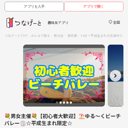
アプリを入手
アプリで開く
全国
趣味友アプリ
つなげーとTOP
みんなで語る
飲み会
東京都
FAB 〜平成生まれの友達作り〜
💐男女主催💐【初心者大歓迎】⛱️ゆる〜くビーチ
バレー🏐☆平成生まれ限定☆