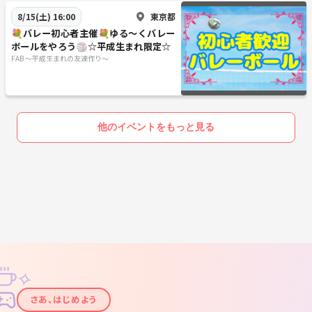
東京都
8/15(土) 16:00
💐バレー初心者主催💐ゆる〜くバレー
ボールをやろう🏐☆平成生まれ限定☆
FAB 〜平成生まれの友達作り〜
他のイベントをもっと見る
✧
✦
さあ、はじめよう