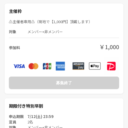
・ドタキャンは他の参加者にご迷惑がかかりますのでご遠慮ください
🙇
主催枠
◾️持ち物
⚠️主催者専用⚠️（現地で【1,000円】頂戴します）
・水着 or 動きやすい服装（主催ら動きやすい服装で行きます✨）
対象
メンバー+非メンバー
・サンダルやビーチシューズがあると便利です
◾️禁止事項
￥1,000
参加料
・ドタキャン
・営業・勧誘行為は禁止です
・過度なナンパ・セクハラ・喧嘩などのモラル違反
・開催場所や他の参加者に迷惑をかける行為
このような行為を確認した場合は、主催の判断でお帰りいただきます。
募集終了
今後、当サークルが主催するイベントへのご参加もお断りさせていただ
きます。
また、そのような場合の返金は致しません。
期限付き特別早割
申込期限 7/12(土) 23:59
定員
2名
対象
メンバー+非メンバー