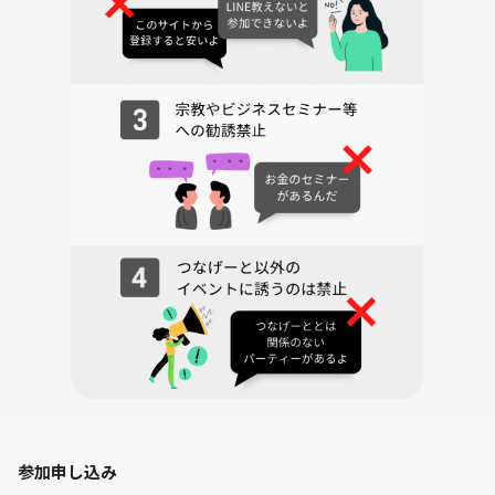
主催は別サークルで知り合い、日頃からよくお酒を飲んだりしてます🍺
その中で「お酒を飲んだり、ボドゲで遊んだり、旅行に行ったりできる
友達がもっと欲しくない？」という話をキッカケに『FAB』を立ち上げ
ました🤝
いろんな人とお話しできて、楽しい時間を過ごせるイベントにしたいと
思っています！ なので内輪ノリ、パリピノリ、、、一切ありません
🙅‍♀️ むしろ、やめて下さい😅
◾️スケジュール
12:55 集合
13:00 チーム分け、ビーチバレー開始
※場所の詳細はメンバーのみにお知らせします。
15:00 解散、任意でごはん、飲み会など🍻
◾️注意事項
雨天中止（中止の場合は当日に連絡します）
◾️お願い
・遅刻については問題ありませんが、当日でも構いませんので、必ずご
参加申し込み
一報くださると幸いです。