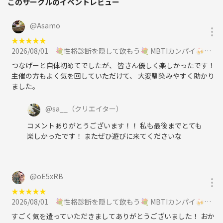
このサークルのイベントレビュー
@
Asamo
★
★
★
★
★
2026/08/01
💐性格診断を隠して飲もう💐 MBTIカンパイ🍻☆平成生まれ限定☆に参加
つなげーと自体初めてでしたが、 皆さん優しく楽しかったです！
主催の方もよく気を回していただけて、 大変馴染みやすく助かり
ました。
@
sa__
（クリエイター）
コメントありがとうございます！！ 私も最後までとても
楽しかったです！ またぜひ遊びに来てくださいな
@
oE5xRB
★
★
★
★
★
2026/08/01
💐性格診断を隠して飲もう💐 MBTIカンパイ🍻☆平成生まれ限定☆に参加
すごく気を遣っていただきましてありがとうございました！ おか