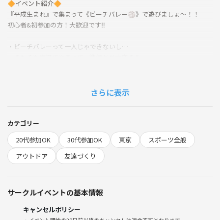
🔶イベント紹介🔶
『平成生まれ』で集まって《ビーチバレー🏐》で遊びましょ〜！！
初心者&初参加の方！大歓迎です‼️
・ビーチバレーって一人じゃできないし…
・そもそも海辺でやるって、準備とか大変そう…
・部活でやってたわけでもないし、今さら始めても浮いちゃいそう…
・初心者が砂浜でいきなりプレーするのって緊張する…
などなど不安がある方もいらっしゃると思います。
さらに表示
そこで『FAB』では《ビーチバレー》に少しでも興味がある方や初心者
の方でも気軽に楽しめるエンジョイビーチバレーを行う予定です❕
カテゴリー
20代参加OK
30代参加OK
東京
スポーツ全般
運動が苦手な方もご安心ください！
とんでもなくラフにやります〜笑
アウトドア
友達づくり
せっかくの休日が暇だなんてもったいない！
ぜひ一緒に遊びましょ🙂
サークルイベントの基本情報
※「平成生まれ（〜36歳）限定」のイベントです。
キャンセルポリシー
※「最大24名」まで募集予定です。