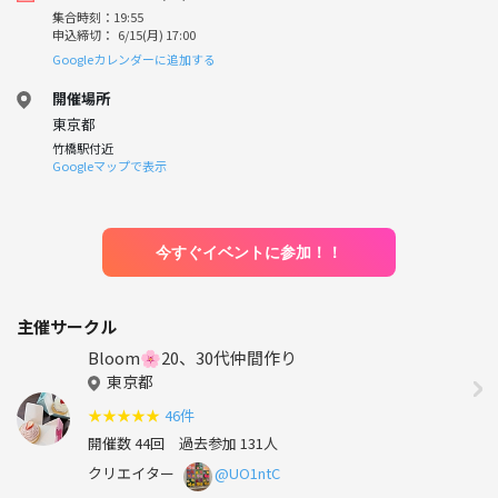
集合時刻：19:55
申込締切： 6/15(月) 17:00
Googleカレンダーに追加する
開催場所
東京都
竹橋駅付近
Googleマップで表示
今すぐイベントに参加！！
主催サークル
Bloom🌸20、30代仲間作り
東京都
★
★
★
★
★
46件
開催数 44回
過去参加 131人
クリエイター
@UO1ntC