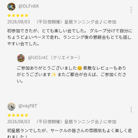
@
DLFn6K
★
★
★
★
★
2026/08/03
〈平日夜開催〉皇居ランニング会♪に参加
初参加できたが、とても楽しい会でした。 グループ分けで自分に
ちょうどよいペースで走れ、ランニング後の懇親会もとても話し
やすい会でした。
@
UO1ntC
（クリエイター）
ご参加ありがとうございました😊 素敵なレビューもあり
がとうございます✨ またご都合が合えば、ご参加くださ
い。
@
nkjP8T
★
★
★
★
★
2026/08/03
〈平日夜開催〉皇居ランニング会♪に参加
初皇居ランでしたが、サークルの皆さんの雰囲気もよく楽しく走
れました！