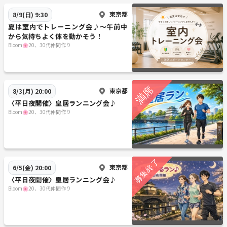
東京都
8/9(日) 9:30
夏は室内でトレーニング会♪〜午前中
から気持ちよく体を動かそう！
Bloom🌸20、30代仲間作り
東京都
8/3(月) 20:00
〈平日夜開催〉皇居ランニング会♪
Bloom🌸20、30代仲間作り
東京都
6/5(金) 20:00
〈平日夜開催〉皇居ランニング会♪
Bloom🌸20、30代仲間作り