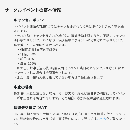
・21:15頃 終了予定
サークルイベントの基本情報
⭐️こんな方におすすめ！
✔︎運動をしたい
キャンセルポリシー
✔︎皇居ランがはじめての方🔰
・イベント開始の7日前までにキャンセルされた場合はポイント含め全額返金
されます。
✔︎ランニング初心者の方
・それ以降にキャンセルされた場合は、事前決済金額のうち、下記のキャンセ
✔︎運動したいけどキッカケがなくて…
ル料率がキャンセル料になり、決済金額とポイントのそれぞれからキャンセル
✔︎1人だとなかなか運動が続かない😣
料を差し引いた金額が返金されます。
・6日前から3日前まで: 30%
✔︎忙しい毎日にちょっとしたリフレッシュ時間がほしい
・2日前: 50%
✔︎夜の時間を楽しく使いたい♪
・前日: 80%
・当日: 100%
✔︎運動仲間とゆるく繋がりたい方
・ただし、お申し込み後 6時間以内（イベント当日のキャンセルは除く）にキ
ャンセルされた場合は全額返金されます。
2名で主催をしています。
・また、最小催行人数に達していない場合は全額返金されます
楽しくランを続けることが目的なので
中止の場合
あまり体力に自信がない方
最少催行人数に達しない場合、および天候不順など主催者の判断によりイベン
始めての方にも安心してご参加いただけます😊
トが中止される場合があります。その場合、参加料金は全額返金されます。
途中、皇居周辺の夜景も楽しみましょう♪
連絡先交換について
LINE等の個人情報の取得・交換については双方同意のうえ慎重に行ってくださ
終了後、お時間のある方は
い。連絡先交換のルール（禁止事項等）について詳しくは
こちら
をご覧くださ
ランステ近くのお店でご飯を食べに行きたいと思います🍽️
い。
✱希望者のみです。