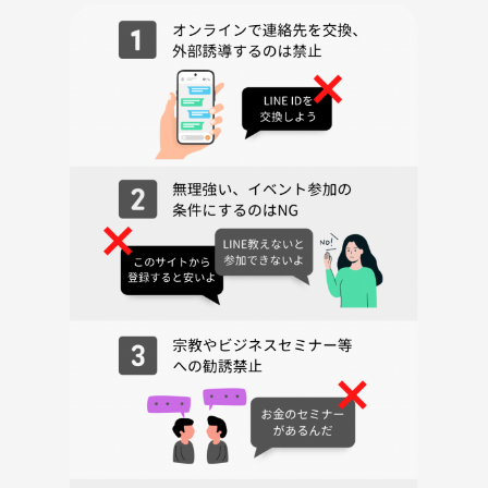
→当日希望を伺います。
◯1500〜2000円ほどの予定
〈参加費・持ち物〉
◯参加費：ランステーション利用料 1,000円
（利用する方のみ）
✱ランニングステーションの利用はせず、コインロッカーの利用でもOK
です。
竹橋駅のコインロッカーをご利用ください。
◯持ち物：着替え・スニーカー・飲み物・タオル
・タオル、スニーカーの貸し出しはありますが有料となります。
◆お願いとお知らせ
・他の方が嫌がる行為、しつこい勧誘などNGです。
・遅刻・欠席の場合は、必ず事前にご連絡をお願いします。
当日ご連絡がない方がいて、出発時間の遅れにつながります…😢
・集合時にスムーズに合流できるよう、お名前を事前に伺えたら嬉しい
です。
・他の方が不快になる行為はお断りしています。皆さまが気持ちよく参