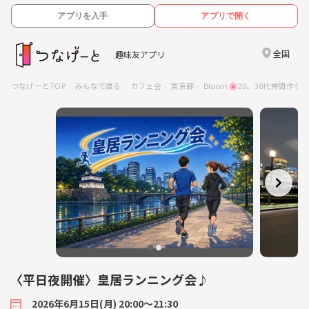
アプリを入手
アプリで開く
全国
趣味友アプリ
つなげーとTOP
みんなで語る
カフェ会
東京都
Bloom🌸20、30代仲間作り
〈平日夜開催〉皇居ランニング会♪
2026年6月15日(月) 20:00〜21:30