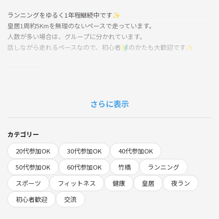
ランニングをゆるく1年程継続中です✨
皇居1周約5Kmを無理のないペースで走っています。
人数が多い場合は、グループに分かれています。
話しながら走れるペースなので、初心者🔰のかたも大歓迎です✨
〇開催詳細
•日時：6月15日(月)
•集合：20:00 （出発：20:15）
•場所：Re.Ra.Ku PRO 竹橋皇居前店
さらに表示
〈当日の流れ〉
・20:00 リラク前集合
カテゴリー
（各自、着替えをお済ませください）
20代参加OK
30代参加OK
40代参加OK
・20:15 出発🏃
50代参加OK
60代参加OK
竹橋
ランニング
軽くストレッチをし、簡単な自己紹介をして出発予定です♪
スポーツ
フィットネス
健康
皇居
夜ラン
・状況によって途中で休憩をはさみます。
初心者歓迎
交流
・途中合流は難しいため、時間に余裕をもってお越しください🙇‍♂️