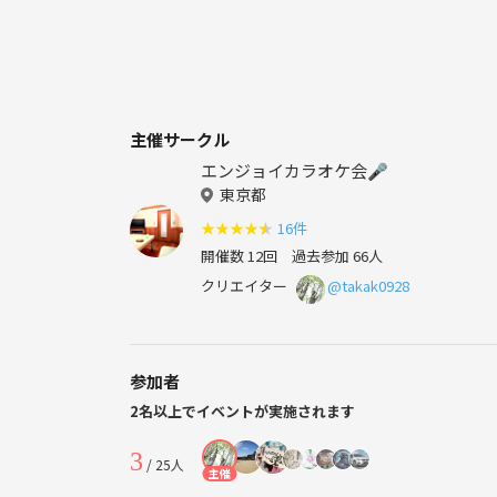
主催サークル
エンジョイカラオケ会🎤
東京都
★
★
★
★
★
16件
開催数 12回
過去参加 66人
クリエイター
@takak0928
参加者
2名以上でイベントが実施されます
3
/ 25人
主催