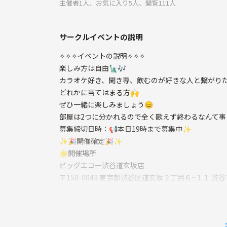
主催者1人、お気に入り5人、閲覧111人
サークルイベントの説明
✧✧✧イベントの説明✧✧✧
楽しみ方は自由🗽🎶
カラオケ好き、聞き専、飲むのが好きな人と繋がりたい
どれかに当てはまる方🙌
ぜひ一緒に楽しみましょう😊
部屋は2つに分かれるので全く歌えず終わるなんて事は
募集締切日時：📢本日19時まで募集中✨
✨🎉開催確定🎉✨
🌟開催場所
ビッグエコー渋谷道玄坂店
〒150-0043 東京都渋谷区道玄坂２丁目６−１１ 渋谷
🌟当日の流れ
19:50 お店前で集合
20:00 カラオケ開始