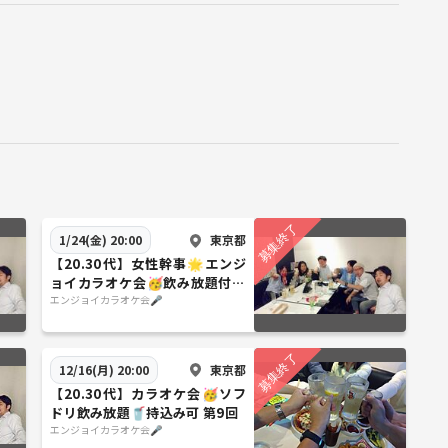
東京都
1/24(金) 20:00
【20.30代】女性幹事🌟エンジ
ョイカラオケ会🥳飲み放題付き
第11回
エンジョイカラオケ会🎤
東京都
12/16(月) 20:00
【20.30代】カラオケ会🥳ソフ
ドリ飲み放題🥤持込み可 第9回
エンジョイカラオケ会🎤