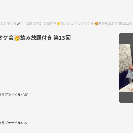
カラオケ会🎤
【20.30代】女性幹事🌟エンジョイカラオケ会🥳飲み放題付き 第13回
オケ会🥳飲み放題付き 第13回
プラザビル4F.5F
プラザビル4F.5F