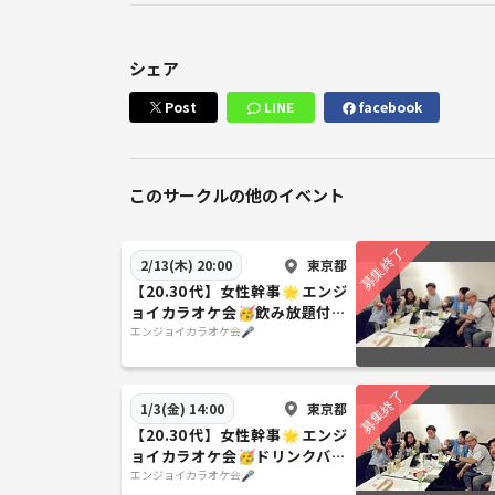
シェア
Post
LINE
facebook
このサークルの他のイベント
東京都
2/13(木) 20:00
【20.30代】女性幹事🌟エンジ
ョイカラオケ会🥳飲み放題付き
第12回
エンジョイカラオケ会🎤
東京都
1/3(金) 14:00
【20.30代】女性幹事🌟エンジ
ョイカラオケ会🥳ドリンクバー
付き 第10回
エンジョイカラオケ会🎤