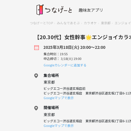
趣味友アプリ
つなげーとTOP
みんなであそぶ
カラオケ
東京都
エンジョイ
【20.30代】女性幹事🌟エンジョイカラ
2025年3月18日(火) 20:00〜22:00
集合時刻：19:55
申込締切： 3/18(火) 19:00
Googleカレンダーに追加する
集合場所
東京都
ビッグエコー渋谷道玄坂店前
ビッグエコー渋谷道玄坂店 東京都渋谷区道玄坂2丁目6-11渋谷
Googleマップで表示
開催場所
東京都
ビッグエコー渋谷道玄坂店 東京都渋谷区道玄坂2丁目6-11渋谷
Googleマップで表示