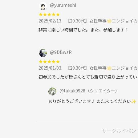
@
yurumeshi
★
★
★
★
★
2025/02/13
【20.30代】女性幹事🌟エンジョイ
非常に楽しい時間でした。また、参加します！
@
9DBwzR
★
★
★
★
★
2025/01/03
【20.30代】女性幹事🌟エンジョイ
初参加でしたが皆さんとても親切で盛り上がってい
@
takak0928
（クリエイター）
ありがとうございます♪ また来てください✨
サークルイベン