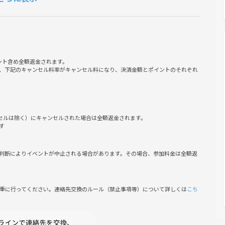
ント含め全額返金されます。
、下記のキャンセル料率がキャンセル料になり、決済金額とポイントのそれぞれ
アルコール＆ソフトドリンクが飲み放題です🍷🍹🥤
ます🙏仲良くなったら聞いてみてください😊
撮影予定です📸写真NGな方は教えて下さい🙏
ンセルは除く）にキャンセルされた場合は全額返金されます。
す
判断によりイベントが中止される場合があります。その場合、参加料金は全額返
投稿する行為
慎重に行ってください。連絡先交換のルール（禁止事項等）について詳しくは
こち