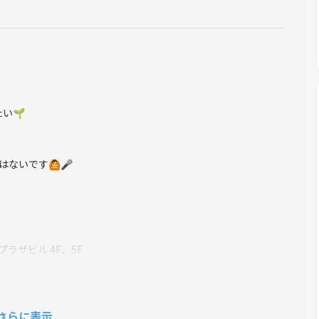
🌱‬
ないです🙆🎤
プラザビル 4F、5F
さらに表示