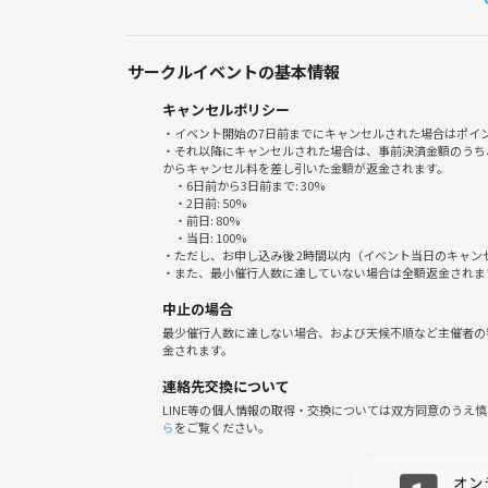
22:15 解散
（途中参加、途中退出オッケーです🙆‍♀️）
サークルイベントの基本情報
🌟その他
キャンセルポリシー
・2部屋で開催予定です🎤
・イベント開始の7日前までにキャンセルされた場合はポイ
・それ以降にキャンセルされた場合は、事前決済金額のうち
・飲み放題は、ハイボールやサワー系、カクテルなど
からキャンセル料を差し引いた金額が返金されます。
・連絡先の交換については、参加者様にお任せしてい
・6日前から3日前まで: 30%
・2日前: 50%
・開催中に、今日の記念とサークルSNS投稿用に写真
・前日: 80%
・当日: 100%
・ただし、お申し込み後 2時間以内（イベント当日のキャ
⚠️注意事項⚠️
・また、最小催行人数に達していない場合は全額返金されま
以下の行為はご遠慮ください。
中止の場合
・暴言や迷惑行為
最少催行人数に達しない場合、および天候不順など主催者の
・イベント内容や参加者の写真を無断でSNSなどに
金されます。
連絡先交換について
LINE等の個人情報の取得・交換については双方同意のうえ
ら
をご覧ください。