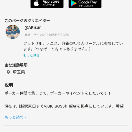
このページのクリエイター
@AKisan
最終ログイン:2024年5月3日 3:30
フットサル、テニス、麻雀の社会人サークルに参加してい
ます。(つなげーと内ではありません。)
もっと見る
ポーカー、川越所沢tomoTSUKURIの2つの社会人サークル
主な活動場所
を運営しています。
埼玉県
説明
長く付き合える仲間が見つかればいいなと思っています。
ポーカー仲間で集まって、ポーカーやイベントをしたいです！
現在は川越駅東口すぐのBIG BOSS川越店を拠点にしています。希望が
サッカー歴
あれば都内でも行う予定です。
もっと読む…
小、中学生6年
ポーカーにかかる費用っていくら？
まず、ポーカールームでチップ購入をします