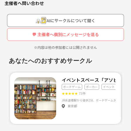
大学(フットサル2年)
主催者へ問い合わせ
。5000~6000円かかります。２回目からはチップ引き出し料金1000円と
社会人サークル6年
ドリンク料金500円で参加できます。(チップがなくなった場合は、もう
１度購入となります。)
AIにサークルについて聞く
ポーカーやって大丈夫なの？
テニス(硬式)歴
💬 主催者へ個別にメッセージを送る
アミューズメントポーカーと言って、簡単に言うとゲームセンターで
す。メダルゲームと同じ感覚で考えてもらえると分かりやすいと思いま
高校3年
※内容は他の参加者には公開されません
す。
社会人サークル2年
あなたへのおすすめサークル
麻雀歴
イベントスペース「アソビバと
ボードゲーム
ポーカー
イベント
大学の友達と遊ぶ程度
★
★
★
★
★
73件
点数数えられません💦
JR水道橋駅から徒歩2分、ボードゲーム300種類以
東京都
ポーカー歴