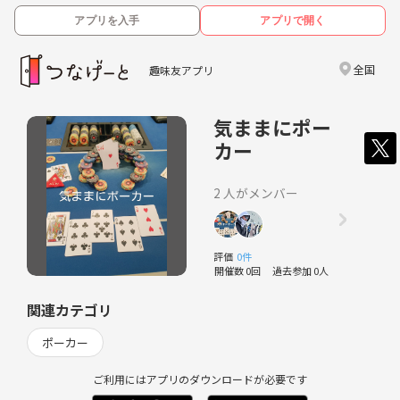
アプリを入手
アプリで開く
全国
趣味友アプリ
気ままにポー
カー
2 人がメンバー
評価
0件
開催数 0回
過去参加 0人
関連カテゴリ
ポーカー
ご利用にはアプリのダウンロードが必要です