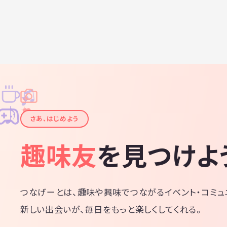
♫
✧
✦
✦
♪
✧
さあ、はじめよう
趣味友
を見つけよ
つなげーとは、趣味や興味でつながるイベント・コミュ
新しい出会いが、毎日をもっと楽しくしてくれる。