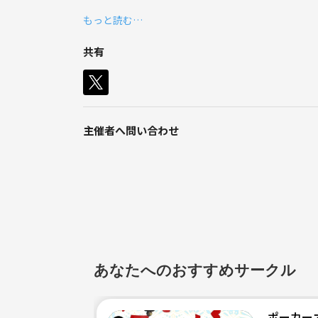
ポッドキャスト（ラジオも可）が好きな方であれば
もっと読む…
これからもライブ行きまくります、あとイン
も行ってみたいなって思ってます。
私は、月曜トッキンマッシュ、墓場のラジオ、空気階
共有
特に月曜トッキンマッシュが好きです。
皆様のおすすめも是非聞きたいのでよろしくお願い
猫派。
主催者へ問い合わせ
あなたへのおすすめサークル
ポーカー