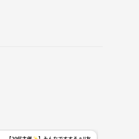
代・40代！女性参加多め！同じ趣味で仲間作り！
【20代主催✨】みんなですするぅ‼️友達作れるラーメン部