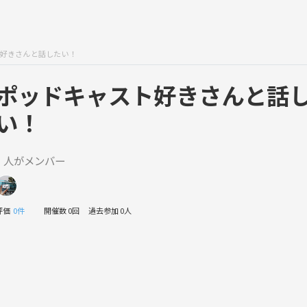
好きさんと話したい！
ポッドキャスト好きさんと話
い！
1 人がメンバー
評価
0件
開催数 0回
過去参加 0人