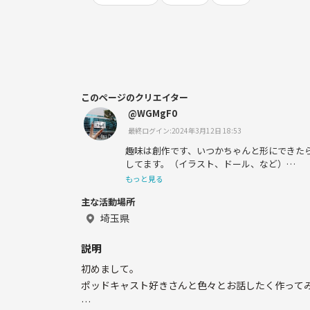
このページのクリエイター
@WGMgF0
最終ログイン:2024年3月12日 18:53
趣味は創作です、いつかちゃんと形にできた
してます。（イラスト、ドール、など）
もっと見る
主な活動場所
話せる友達が欲しいなと思い登録しました。
埼玉県
なんでも聞くのでなんでも話して欲しい、話
説明
イプです 頼られるの大好きなので。
初めまして。
ポッドキャスト好きさんと色々とお話したく作って
BUCK-TICKは人生