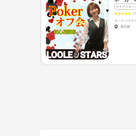
テキサスホー
★
★
★
★
★
7
ポーカー(テキ
東京都