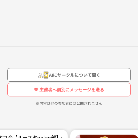
大歓迎です！
ディーズのV系ライブ
段の踊り場 霜降り明星のANN あののANNなどを聞いております。
します。
AIにサークルについて聞く
💬 主催者へ個別にメッセージを送る
※内容は他の参加者には公開されません
オフ会【ルースタpoker部】テキサスホールデム！20代・30