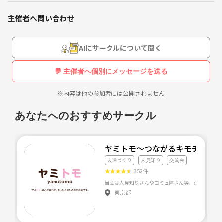
・ドキドキ、ワクワクしたい
・ママ友、パパ友を作りたい
主催者へ問い合わせ
・共通点がある方と話したい
という、既婚者の方！
AIにサークルについて聞く
💬 主催者へ個別にメッセージを送る
※内容は他の参加者には公開されません
あなたへのおすすめサークル
ヤミトモ～つながるキモチ～
友達づくり
人見知り
交流会
★
★
★
★
★
352件
東京都