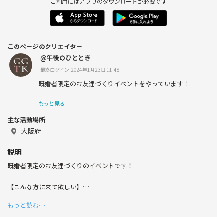
ご利用にはアプリのダウンロードが必要です
このページのクリエイター
@午後のひととき
最終ログイン:2024年1月23日 11:48
既婚者限定のお友達づくりイベントをやっています！
もっと見る
主な活動場所
【こんな方に来て欲しい】
大阪府
・飲み会をしたい
説明
・ドキドキをもう一度！
既婚者限定のお友達づくりのイベントです！
・オシャレして出かけたい
【こんな方に来て欲しい】
・ママ友が欲しい
・飲み友達を作りたい
もっと読む…
・趣味友達を作りたい
・趣味友、飲み友がほしい