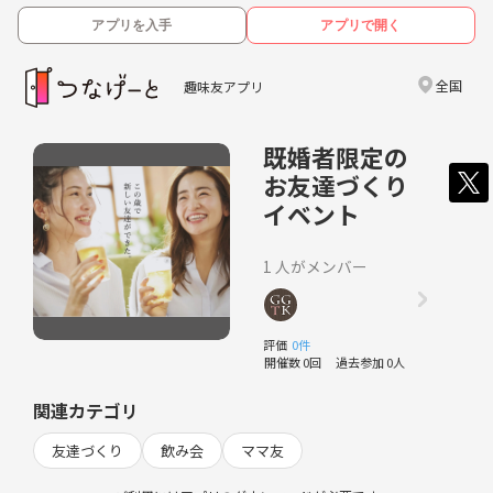
アプリを入手
アプリで開く
全国
趣味友アプリ
既婚者限定の
お友達づくり
イベント
1 人がメンバー
評価
0件
開催数 0回
過去参加 0人
関連カテゴリ
友達づくり
飲み会
ママ友