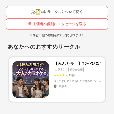
AIにサークルについて聞く
💬 主催者へ個別にメッセージを送る
※内容は他の参加者には公開されません
あなたへのおすすめサークル
【みんカラ！】22〜35歳で集
カラオケ
初心者歓迎
★
★
★
★
★
13件
東京都