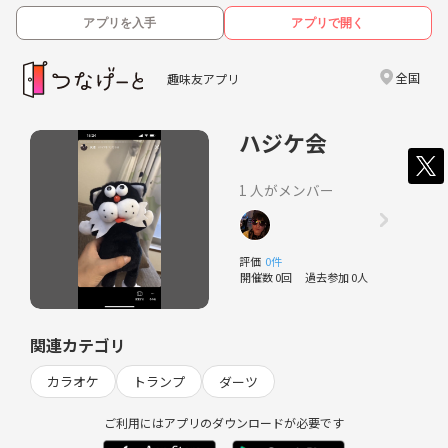
アプリを入手
アプリで開く
全国
趣味友アプリ
ハジケ会
1 人がメンバー
評価
0件
開催数 0回
過去参加 0人
関連カテゴリ
カラオケ
トランプ
ダーツ
ご利用にはアプリのダウンロードが必要です