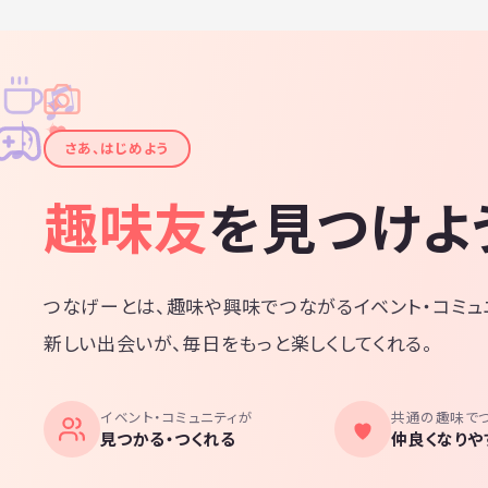
♫
✧
✦
✦
♪
✧
さあ、はじめよう
趣味友
を見つけよ
つなげーとは、趣味や興味でつながるイベント・コミュ
新しい出会いが、毎日をもっと楽しくしてくれる。
イベント・コミュニティが
共通の趣味で
見つかる・つくれる
仲良くなりや