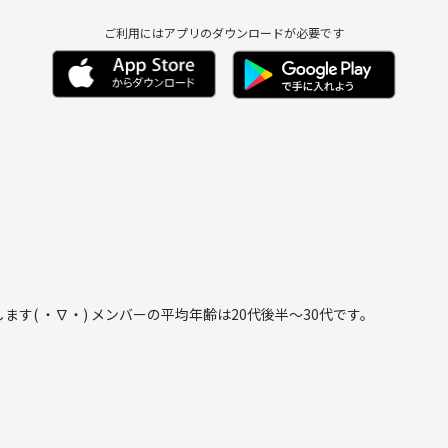
ご利用にはアプリのダウンロードが必要です
茨城県神栖市で一緒に遊戯王で遊べる方を募集してします( ・∇・) メンバーの平均年齢は20代後半〜30代です。