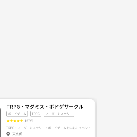
TRPG・マダミス・ボドゲサークル
ボードゲーム
TRPG
マーダーミステリー
★
★
★
★
★
167件
ニティに参加してみたい。」 「ボードゲームは気になるけど、やったことがない。」 そんな方が気軽に
TRPG・マーダーミステリー・ボードゲームを中心にイベントをやっていく予定です(o^^o) 興
東京都