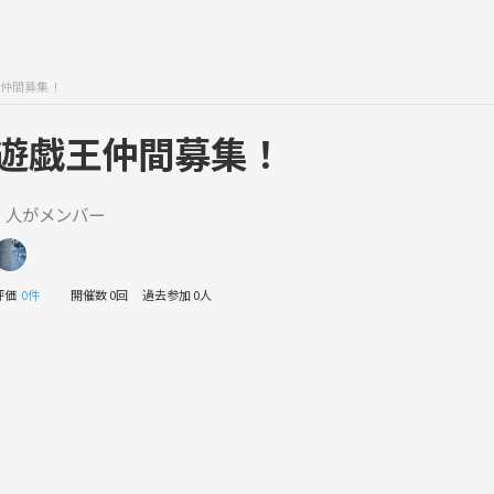
仲間募集！
遊戯王仲間募集！
1 人がメンバー
評価
0件
開催数 0回
過去参加 0人