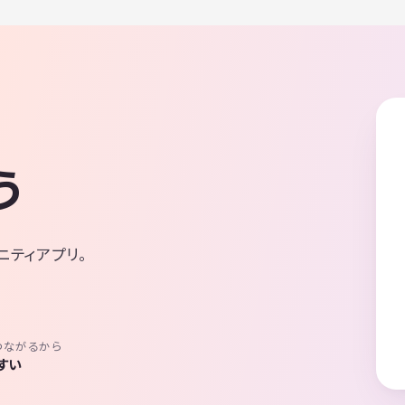
う
ニティアプリ。
つながるから
すい