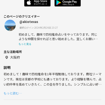
このページのクリエイター
@akiotexas
最終ログイン:2024年2月26日 23:27
初めまして、趣味で四柱推命占いをやっております。同じ
ような仲間を探せればと思い始めました。宜しくお願い致
します。
もっと見る
主な活動場所
大阪府
説明
初めまして！趣味で四柱推命を1年半程勉強しております。商社リーマ
ンです。現在は京都の学校にも通っております。より経験を積んで、占
い的中率を高めていきたく、この会を作りました。シンプルに占い好き
の方、占ってもらいたい方、お互いに占って、現実との乖離を分析し、
もっと読む…
技術を磨きたい方と一緒に出来ればと考えております。まずは占いに興
味がある方、是非メール下さい！