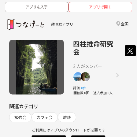
アプリを入手
アプリで開く
全国
趣味友アプリ
四柱推命研究
会
2 人がメンバー
評価
0件
開催数 0回
過去参加 0人
関連カテゴリ
勉強会
カフェ会
雑談
ご利用にはアプリのダウンロードが必要です