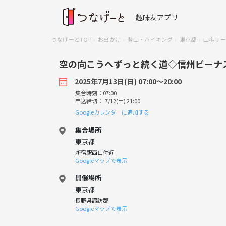
趣味友アプリ
つなげーとTOP
お出かけ
登山・ハイキング
東京都
山歩サーク
空の向こうへずっと続く道◇信州ビーナ
2025年7月13日(日) 07:00〜20:00
集合時刻：07:00
申込締切： 7/12(土) 21:00
Googleカレンダーに追加する
集合場所
東京都
新宿駅西口付近
Googleマップで表示
開催場所
東京都
長野県諏訪郡
Googleマップで表示