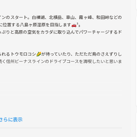
インのスタート。白樺湖、北横岳、車山、霧ヶ峰、和田峠などの
に位置する八島ヶ原湿原を目指します🚗³₃
っぷりと高原の空気をカラダに取り込んでパワーチャージするド
れるトウモロコシ🌽が待っていたり、ただただ鳥のさえずりし
続く信州ビーナスラインのドライブコースを満喫したいと思いま
さらに表示
ベントです🚗