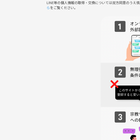
LINE等の個人情報の取得・交換については双方同意のうえ
ら
をご覧ください。
▪️服装👕
（真夏の都心と比べて約10℃低い気温です）
・トレッキングシューズ（推奨）
・帽子🧢（推奨）
7月〜10月は🐝の活動期なので黒色の服装や柔軟
けてください 🐝〰︎
▪️ランチ🍙
・高速SA、道の駅、現地飲食施設などを予定
▪️解散時間👋
新宿駅到着は20時頃を予定しており、そのまま解散
予定もあります）
▪️その他🌱
・雨天・荒天は中止となります。天候を理由とする
者にお知らせします。