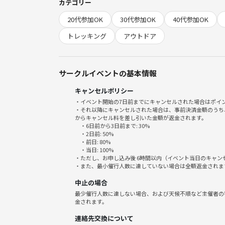
カテゴリー
・新宿駅🚗－諏訪IC🚗－信州ビーナスライン🚗
20代参加OK
30代参加OK
40代参加OK
を考慮した解散場所に変更する予定もあります）
トレッキング
アウトドア
⚠️コースは当日の天候等で変更になることがあり
▪️費用💰
サークルイベントの基本情報
①つなげーと参加チケット（事前決済）
キャンセルポリシー
②🚗交通費6,500円（当日現金・PayPay支払）
・イベント開始の7日前までにキャンセルされた場合はポイ
・それ以降にキャンセルされた場合は、事前決済金額のうち
①＋②がトータルの参加費です。
からキャンセル料を差し引いた金額が返金されます。
・6日前から3日前まで: 30%
・2日前: 50%
・飲食代金などは各自負担
・前日: 80%
・当日: 100%
・ただし、お申し込み後 6時間以内（イベント当日のキャ
▪️持ち物🎒
・また、最小催行人数に達していない場合は全額返金されま
・特になし
中止の場合
最少催行人数に達しない場合、および天候不順など主催者の
▪️あったらいいな💡
金されます。
・日焼け止めクリーム🧴
連絡先交換について
・お菓子🍪