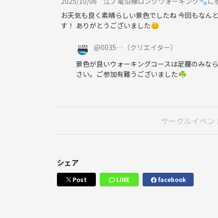
2025/10/06
江ノ電沿線ロングウォーキング🐾に
お天気も良く素晴らしい景色でしたね 今回もなん
す！ ありがとうございました😊
@
0035…
（クリエイター）
景色が良いウォーキングコースは足腰のみなら
さい。ご参加有難うございました☘️
サークルイベン
シェア
Post
LINE
facebook