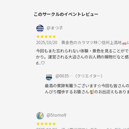
このサークルのイベントレビュー
@
まつ子
★
★
★
★
★
2025/10/20
黄金色のカラマツ林◇信州上高地🚗
今回もまた忘れられない体験・景色を見ることがで
かり。運営される大迫さんのお人柄の賜物だなと感服しました
d...♡
@
0035…
（クリエイター）
最高の賛辞有難うございます☆今回も皆さん
んびり闊歩するお猿さん🐒のお出迎えもあり
@
5tomo9
★
★
★
★
★