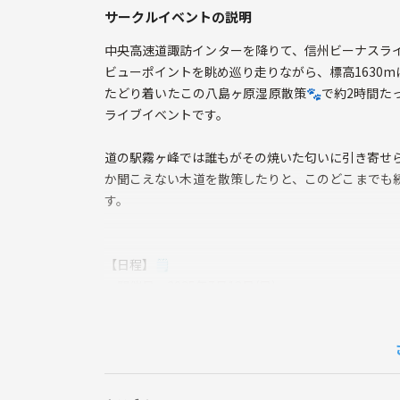
サークルイベントの説明
中央高速道諏訪インターを降りて、信州ビーナスラ
ビューポイントを眺め巡り走りながら、標高1630m
たどり着いたこの八島ヶ原湿原散策🐾で約2時間た
ライブイベントです。
道の駅霧ヶ峰では誰もがその焼いた匂いに引き寄せら
か聞こえない木道を散策したりと、このどこまでも
す。
【日程】🗒️
▪️開催日 2025年7月13日(日)
▪️集合時間 7:00
▪️集合場所 新宿駅西口付近
▪️ルート☆彡
東京から主催者運転のレンタカーで、お出かけするイ