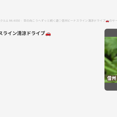
ル𖣰 Mt.4050
空の向こうへずっと続く道◇信州ビーナスライン清涼ドライブ🚗のサ
スライン清涼ドライブ🚗