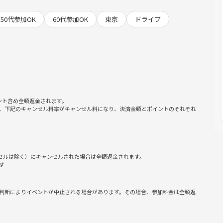
－八島ヶ原湿原🐾－道の駅霧ヶ峰🚗－新宿駅（当日参加者の利便
50代参加OK
60代参加OK
東京
ドライブ
ます。
ント含め全額返金されます。
、下記のキャンセル料率がキャンセル料になり、決済金額とポイントのそれぞれ
ンセルは除く）にキャンセルされた場合は全額返金されます。
す
判断によりイベントが中止される場合があります。その場合、参加料金は全額返