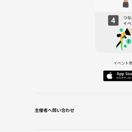
・車の手配と運転は主催者（第2種運転免許取得者
・参加予定人数が合計3名以下の場合は数日前に催
セルがあった場合は最小催行人数に関わらず、イベ
・終了時間は概算のため前後すると思います。
【注意事項】⚠️
※ トラブル等はすべて自己責任となります
※ 勧誘はすべてお断りします
※ 明らかに場の雰囲気を乱す迷惑な言動や行為と
イベント
っても参加続行をお断りする場合があります
※ 活動の写真をつなげーとサイト内のアルバム写
せん
※ 万が一の自動車事故の際は保険の範囲内で対応い
主催者へ問い合わせ
《つなげーと上でのLINE IDの交換・聞き出す行為は禁止されてい