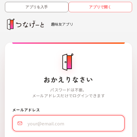
アプリを入手
アプリで開く
趣味友アプリ
おかえりなさい
パスワードは不要。
メールアドレスだけでログインできます
メールアドレス