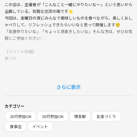
この会は、主催者が「こんなこと一緒にやりたいな〜」という思いから
企画している、気軽な交流の場です🌟
今回は、金曜日の夜にみんなで美味しいものを食べながら、楽しくおし
ゃべりして、リフレッシュできたらいいなと思って開催します😌
「友達作りたいな」「ちょっと息抜きしたいな」そんな方は、ぜひお気
軽にご参加ください🍽️
【イベント詳細】
■日時
7月18日（金） 19:30～21:00
■場所
福岡市内（詳細は参加される方に個別でご案内します）
■参加費
さらに表示
各自の飲食代・交通費
※つなげーと経由の方は、別途つなげーと参加料がかかります
■定員
カテゴリー
6名までの少人数で、のんびり開催します
20代参加OK
30代参加OK
博多駅
友達づくり
【当日の流れ】
食事会
イベント
現地集合