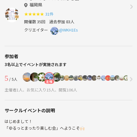
福岡県
★
★
★
★
★
31件
開催数 35回
過去参加 83人
クリエイター
@WKH1Es
参加者
3名以上でイベントが実施されます
5
/ 5人
主催
主催者1人、お気に入り15人、閲覧106人
サークルイベントの説明
はじめまして！
「ゆるっとまったり楽しむ会」へようこそ🙌🏻