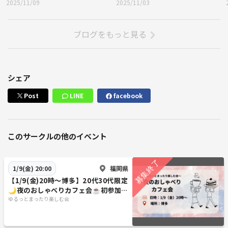
2025/11/09
2025/11/03
ブログをもっと見る
シェア
Post
LINE
facebook
このサークルの他のイベント
福岡県
1/9(金) 20:00
【1/9(金)20時〜博多】20代30代限定
🌙夜のおしゃべりカフェ会☕️初参加歓
迎👌
ゆるっとまったり楽しむ会