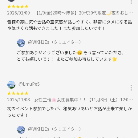
★
★
★
★
★
2026/01/09
【1/9(金)20時〜博多】20代30代限定🌙夜のおしゃべりカフェ会☕️初参加歓迎👌に参加
皆様の雰囲気や会話の空気感が話しやすく、非常にタメになる話
や気さくな話もできました！また参加したいです！
@
WKH1Es
（クリエイター）
ご参加ありがとうございました😊 そう言っていただき、
とても嬉しいです！ またご参加お待ちしています🌟
@
LmuPeS
★
★
★
★
★
2025/11/08
女性主催🌸女性募集中！！【11月8日（土）12:00〜】20代30代限定🌿友達づくりランチ🍽️に参加
初のイベント参加でしたが、和気あいあいとお話が出来て楽しか
ったです！
@
WKH1Es
（クリエイター）