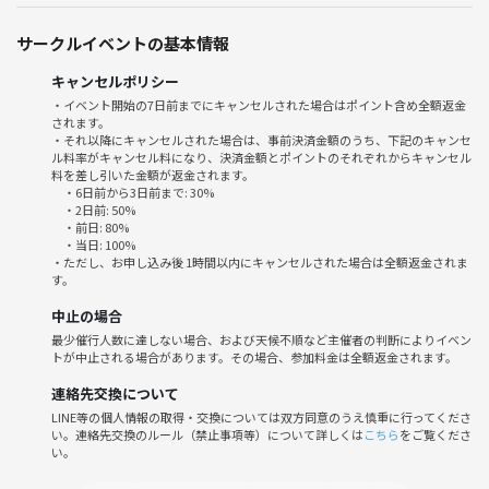
↓
座って注文＆簡単な自己紹介
サークルイベントの基本情報
↓
美味しいごはん＆おしゃべりタイム
キャンセルポリシー
↓
・イベント開始の7日前までにキャンセルされた場合はポイント含め全額返金
されます。
解散
・それ以降にキャンセルされた場合は、事前決済金額のうち、下記のキャンセ
ル料率がキャンセル料になり、決済金額とポイントのそれぞれからキャンセル
☘️こんな方におすすめ☘️
料を差し引いた金額が返金されます。
・6日前から3日前まで: 30%
・新しい友達がほしい方
・2日前: 50%
・同年代の人と気軽に話したい方
・前日: 80%
・当日: 100%
・美味しいものを食べるのが好きな方
・ただし、お申し込み後 1時間以内にキャンセルされた場合は全額返金されま
・おしゃべりしてリフレッシュしたい方
す。
中止の場合
※20代・30代の方なら、どなたでもご参加いただけます！
最少催行人数に達しない場合、および天候不順など主催者の判断によりイベン
※お一人での参加・初めての参加も大歓迎です🙌🏻
トが中止される場合があります。その場合、参加料金は全額返金されます。
主催者も、できるだけ安心して過ごせる雰囲気作りを心がけていますの
でご安心ください🌟
連絡先交換について
LINE等の個人情報の取得・交換については双方同意のうえ慎重に行ってくださ
い。連絡先交換のルール（禁止事項等）について詳しくは
こちら
をご覧くださ
🙇🏻‍♀️ご参加の方へお願い🙇🏻‍♀️
い。
・詳細な集合場所は、参加確定後に個別でお送りします
・お友達と一緒に参加される場合は、事前にご連絡ください