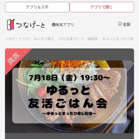
アプリを入手
アプリで開く
全国
趣味友アプリ
つなげーとTOP
みんなで語る
20代友達づくり
福岡県
ゆるっとまったり楽し