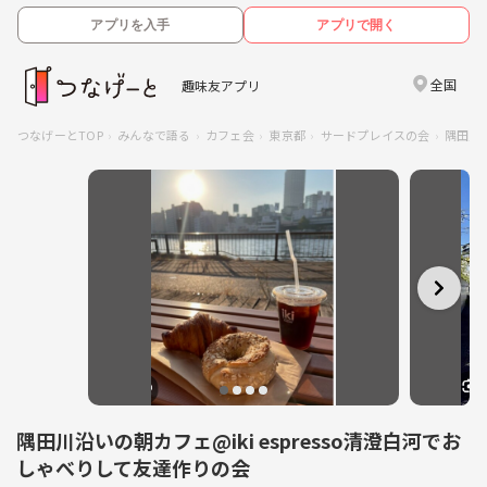
アプリを入手
アプリで開く
全国
趣味友アプリ
つなげーとTOP
みんなで語る
カフェ会
東京都
サードプレイスの会
隅田川沿
隅田川沿いの朝カフェ@iki espresso清澄白河でお
しゃべりして友達作りの会