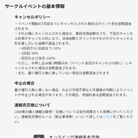
サークルイベントの基本情報
【よくある質問】
1開催時間早い💦遅くして欲しい
キャンセルポリシー
実は開店15分後には満席になるので、それ以降の時間帯は現実的でない
・イベント開始の7日前までにキャンセルされた場合はポイント含め全額返金
のです
されます。
・それ以降にキャンセルされた場合は、事前決済金額のうち、下記のキャンセ
ル料率がキャンセル料になり、決済金額とポイントのそれぞれからキャンセル
2江東区常盤２丁目２−１２の姉妹店に着いた！
料を差し引いた金額が返金されます。
待ってます‼徒歩5分程です
・6日前から3日前まで: 30%
・2日前: 50%
・前日および当日: 100%
・ただし、お申し込み後 1時間以内（イベント当日のキャンセルは除く）にキ
ャンセルされた場合は全額返金されます。
・また、最小催行人数に達していない場合は全額返金されます
中止の場合
最少催行人数に達しない場合、および天候不順など主催者の判断によりイベン
トが中止される場合があります。その場合、参加料金は全額返金されます。
連絡先交換について
LINE等の個人情報の取得・交換については双方同意のうえ慎重に行ってくださ
い。連絡先交換のルール（禁止事項等）について詳しくは
こちら
をご覧くださ
い。