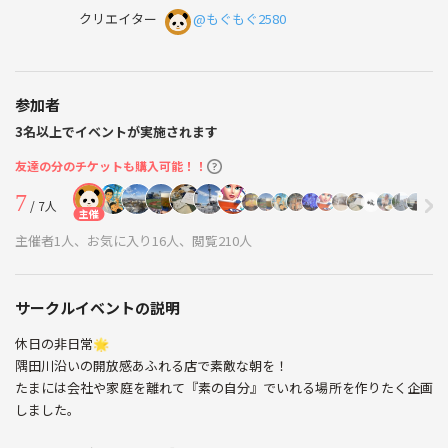
クリエイター
@もぐもぐ2580
参加者
3名以上でイベントが実施されます
友達の分のチケットも購入可能！！
7
/ 7人
主催
主催者1人、お気に入り16人、閲覧210人
サークルイベントの説明
休日の非日常🌟
隅田川沿いの開放感あふれる店で素敵な朝を！
たまには会社や家庭を離れて『素の自分』でいれる場所を作りたく企画
しました。