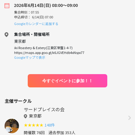
2026年6月14日(日) 08:00〜09:00
集合時刻：07:55
申込締切： 6/14(日) 07:00
Googleカレンダーに追加する
集合場所・開催場所
東京都
iki Roastery & Eatery(江東区常盤1-4-7)
https://maps.app.goo.gl/k6JGVEHdb4xNspx77
Googleマップで表示
今すぐイベントに参加！！
主催サークル
サードプレイスの会
東京都
★
★
★
★
★
148件
開催数 76回
過去参加 353人