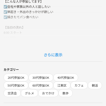
【こんな人が参加してます】
☑︎会社や家族以外の人と話したい
☑︎早起き・外出のきっかけが欲しい
☑︎焼きたてパン食べたい
【当日の流れ】
8:00 スタート
9:00 解散
※途中退出可、飲食代各自負担
【会場】
さらに表示
iki Roastery & Eatery
東京都江東区常盤１丁目４−７
※江東区常盤２丁目２−１２の店舗とお間違いないように(^o^)
カテゴリー
20代参加OK
30代参加OK
40代参加OK
【カフェについて】
オーナー夫妻は日本出身とスウェーデン出身。
50代参加OK
60代参加OK
江東区
カフェ
朝活
ニュージーランドのカフェ文化を清澄白河で再現しています
交流会
グルメ
おでかけ
散歩
墨田川からの日差しが入る設計で、倉庫のリノベ物件なので天井が高く
開放感溢れる雰囲気です。