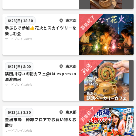
東京都
6/28(日) 18:30
手ぶらで参加👍花火とスカイツリーを
楽しむ会
サードプレイスの会
東京都
6/21(日) 8:00
隅田川沿いの朝カフェ@iki espresso
清澄白河
サードプレイスの会
東京都
6/13(土) 8:30
豊洲市場 仲卸フロアでお買い物＆お
散歩
サードプレイスの会