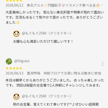
2026/06/12
東北グルメ🥟円盤餃子🦑イカメンチ食べる会🔥日暮里に参加
大変美味しかったです。 知らない東北料理や物事が知れて面白い
です。交流もゆるくて和やかで良かったです。ありがとうござい
ました✨
@
もぐもぐ2580
（クリエイター）
お腹も心も満足いただけて嬉しいです！
@
Higubo
★
★
★
★
★
2026/06/13
豊洲市場 仲卸フロアでお買い物＆お散歩に参加
本日は朝早くからありがとうございました。 めっちゃ楽しかった
です。 次回は秘密の合言葉で1人仲卸にチャレンジしてみます。
@
もぐもぐ2580
（クリエイター）
例の合言葉、覚えてくれて幸いです(^^♪ぜひいい店探索