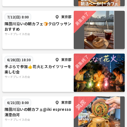
東京都
7/12(日) 8:00
隅田川沿いの朝カフェ🍞クロワッサン
おすすめ
サードプレイスの会
東京都
6/28(日) 18:30
手ぶらで参加👍花火とスカイツリーを
楽しむ会
サードプレイスの会
東京都
6/21(日) 8:00
隅田川沿いの朝カフェ@iki espresso
清澄白河
サードプレイスの会