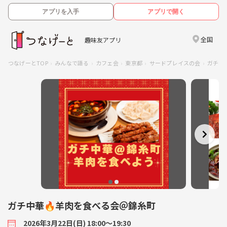
アプリを入手
アプリで開く
全国
趣味友アプリ
つなげーとTOP
みんなで語る
カフェ会
東京都
サードプレイスの会
ガチ中
ガチ中華🔥羊肉を食べる会＠錦糸町
2026年3月22日(日) 18:00〜19:30