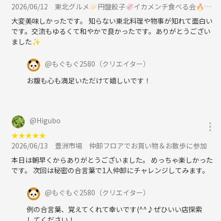
2026/06/12
東北グルメ🥟円盤餃子🦑イカメンチ食べる会🔥日暮里に参加
大変美味しかったです。 知らない東北料理や物事が知れて面白い
です。交流もゆるくて和やかで良かったです。ありがとうござい
ました✨
@
もぐもぐ2580
（クリエイター）
お腹も心も満足いただけて嬉しいです！
@
Higubo
★
★
★
★
★
2026/06/13
豊洲市場 仲卸フロアでお買い物＆お散歩に参加
本日は朝早くからありがとうございました。 めっちゃ楽しかった
です。 次回は秘密の合言葉で1人仲卸にチャレンジしてみます。
@
もぐもぐ2580
（クリエイター）
例の合言葉、覚えてくれて幸いです(^^♪ぜひいい店探索
してください！