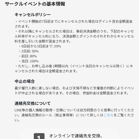
サークルイベントの基本情報
こういった方は再考を💦
・羊肉や香辛料が苦手
キャンセルポリシー
・外国人のお客さんや、異文化の内装の店に気後れする
・イベント開始の7日前までにキャンセルされた場合はポイント含め全額返金
されます。
・ビジネス勧誘目的の参加
・それ以降にキャンセルされた場合は、事前決済金額のうち、下記のキャンセ
ル料率がキャンセル料になり、決済金額とポイントのそれぞれからキャンセル
料を差し引いた金額が返金されます。
・6日前から3日前まで: 30%
・2日前: 50%
・前日: 80%
・当日: 100%
・ただし、お申し込み後 1時間以内（イベント当日のキャンセルは除く）にキ
ャンセルされた場合は全額返金されます。
中止の場合
最少催行人数に達しない場合、および天候不順など主催者の判断によりイベン
トが中止される場合があります。その場合、参加料金は全額返金されます。
連絡先交換について
LINE等の個人情報の取得・交換については双方同意のうえ慎重に行ってくださ
い。連絡先交換のルール（禁止事項等）について詳しくは
こちら
をご覧くださ
い。