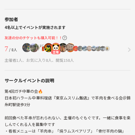
参加者
4名以上でイベントが実施されます
友達の分のチケットも購入可能！！
7
/ 8人
主催
主催者1人、お気に入り8人、閲覧158人
サークルイベントの説明
第4回ガチ中華の会🔥
日本初ハラール中華料理店『東京ムスリム飯店』で羊肉を食べる会＠錦
糸町駅徒歩3分
前回食べた羊串が忘れられない、主催のもぐもぐです。一緒に食事を楽
しんでくれる人を募集中です
・看板メニューは「羊肉串」「焼ラムスペアリブ」「骨付羊肉の鍋」