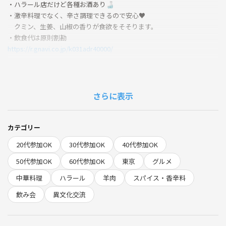
・ハラール店だけど各種お酒あり🍶
・激辛料理でなく、辛さ調理できるので安心♥
クミン、生姜、山椒の香りが食欲をそそります。
・飲食代は原則割勘
https://r.gnavi.co.jp/k031adr40000/
🐑こんな方に来てほしい
・羊肉や香辛料の風味が好き
・料理で旅行気分味わいたい
さらに表示
・休日に話し相手欲しい
・会社や家族以外で友達欲しい
カテゴリー
🐑よくある質問
20代参加OK
30代参加OK
40代参加OK
・主催者は中国や宗教に関心の深い人？
おいしいものに関心が深い日本人です🍙
50代参加OK
60代参加OK
東京
グルメ
食事を通じて異文化に興味を持つタイプです。
中華料理
ハラール
羊肉
スパイス・香辛料
・年齢性別制限ある？
どなたでもお越しください
飲み会
異文化交流
・コンセプトが鮮明な店だから、口に合わなかったらどうしよ。。
街中華メニュー（エビチリ、餃子）もあるのでご安心を！