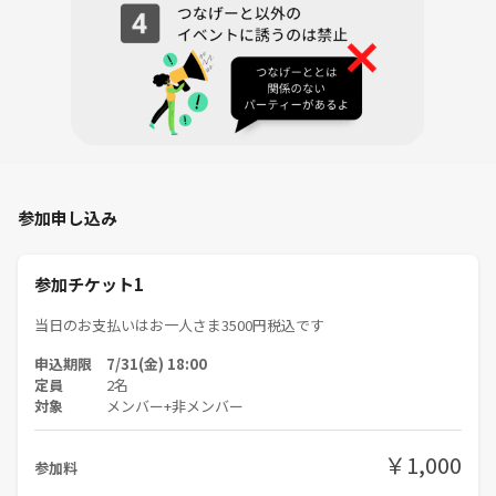
※重要事項
直前キャンセルされた場合には
キャンセル料3500円発生致します
その場合キャンセルチケットを作成いたしますので
そのチケットをご購入ください（つなげーとに支払う手数料込になりま
すので3500円以上になります）
参加申し込み
🌱サークルの雰囲気
参加チケット1
・音楽やカラオケを通じて自然に仲良くなれる、和やかでアットホーム
な集まりです🎵
当日のお支払いはお一人さま3500円税込です
申込期限 7/31(金) 18:00
・初参加・ひとり参加の方も大歓迎！しっかりサポートします
定員
2名
対象
メンバー+非メンバー
・歌うのが苦手な方も、雰囲気を味わいに遊びにきてくださいね（無理
やり歌えなんて言ってくる方いらしたら私に通報してください→即逮捕
￥1,000
参加料
しますのでｗ）
「幅広い年代や新しい価値観と出会える」