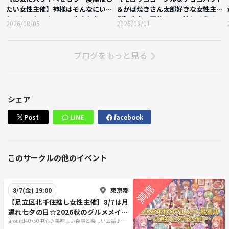
たい女性主催】神様はそんなにいじ
＆かば焼きさん太郎好きな女性主
わるじゃない☆日頃の小さな幸せに
催】大人の夏休み？！流しそうめん
2026/08/05
2026/08/01
感謝☆水曜はこの日ラスト
＆懐かし駄菓子×ボドゲ☆
ブログをもっと見る
シェア
Post
LINE
facebook
このサークルの他のイベント
東京都
8/7(金) 19:00
【足立区北千住推し女性主催】8/7は月
遅れ七夕の日☆2026秋のグルメメイト
募集中☆茨城人気イタリアン待望の北
around40•50中心♪美味しい食事と楽しい会話♪＋
40代50代で思うこと