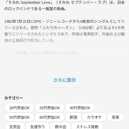
「すみれ September Love」（すみれ セプテンバー・ラブ）は、日本
のロックバンドである一風堂の楽曲。
1982年7月21日にEPIC・ソニーレコードから6枚目のシングルとしてリ
リースされた。前作「ふたりのシーズン」（1982年）よりおよそ3か月
振りにリリースされたシングルであり、作詞は竜真知子、作曲および編
曲は土屋昌巳が担当している。
・・・から思いついた今回のタイトルですｗ
カラオケ好きな方❤️
さらに表示
高得点を狙うのではなく気軽に楽しく歌いたい方も是非！
カテゴリー
要は。。。苦手でも自信がなくても思い切って歌いたいって方もぜひぜ
20代参加OK
30代参加OK
40代参加OK
ひ！！
50代参加OK
60代参加OK
新宿
カラオケ
音楽
店名 カラオケの鉄人 新宿大ガード店
交流会
友達作り
飲み会
ストレス発散
アクセス JR 新宿駅西口 徒歩3分 / 西武新宿線 西武新宿駅南口 徒歩4分