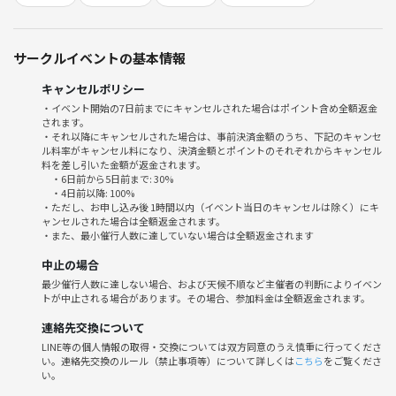
19:00から22時までのたっぷり3時間♪
なんと！！歌い放題＆飲み放題（アルコール＆ソフドリ飲み放題付き）
サークルイベントの基本情報
♪で3500円（税込）の
期間限定キャンペーンを見つけちゃいました☆
キャンセルポリシー
・イベント開始の7日前までにキャンセルされた場合はポイント含め全額返金
持ち込みＯＫなお店なので、食べ物は各自ご持参ください☆
されます。
・それ以降にキャンセルされた場合は、事前決済金額のうち、下記のキャンセ
ル料率がキャンセル料になり、決済金額とポイントのそれぞれからキャンセル
料を差し引いた金額が返金されます。
・6日前から5日前まで: 30%
カラオケ三昧も良し☆☆
・4日前以降: 100%
・ただし、お申し込み後 1時間以内（イベント当日のキャンセルは除く）にキ
おしゃべりもはさんで。。。
ャンセルされた場合は全額返金されます。
歌声喫茶のようなノリで（歌声喫茶が何なのか知らないけどｗｗｗ）
・また、最小催行人数に達していない場合は全額返金されます
みんなで楽しく過ごしましょう☆
中止の場合
最少催行人数に達しない場合、および天候不順など主催者の判断によりイベン
マイクを使って大声出して歌いましょう〜♪
トが中止される場合があります。その場合、参加料金は全額返金されます。
※大声を出すことには、ストレス解消、集中力向上、筋力アップ、コミ
連絡先交換について
ュニケーションの改善など、様々なメリットがあります～
LINE等の個人情報の取得・交換については双方同意のうえ慎重に行ってくださ
また、深い呼吸を促し、自律神経のバランスを整える効果も期待できま
い。連絡先交換のルール（禁止事項等）について詳しくは
こちら
をご覧くださ
すよ☆
い。