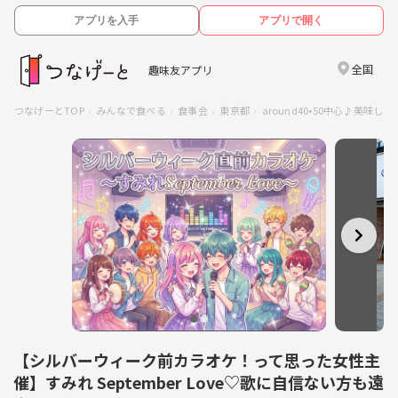
アプリを入手
アプリで開く
全国
趣味友アプリ
つなげーとTOP
みんなで食べる
食事会
東京都
around40•50中心♪美味
【シルバーウィーク前カラオケ！って思った女性主
催】すみれ September Love♡歌に自信ない方も遠