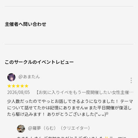
主催者へ問い合わせ
このサークルのイベントレビュー
@
あまたん
★
★
★
★
★
2026/08/05
【お気に入りイベをもう一度開催したい女性主催】神様はそんなにいじわるじゃない☆日頃の小さな幸せに感謝☆水曜はこの日ラストに参加
少人数だったのでやっとお話しできるようになりました！ テーマ
について話せてたかは記憶にありませんw また平日開催が復活し
たら駆け込みます！ ありがとうございました(*ᴗ ᴗ)⁾⁾
@
羅夢（らむ）
（クリエイター）