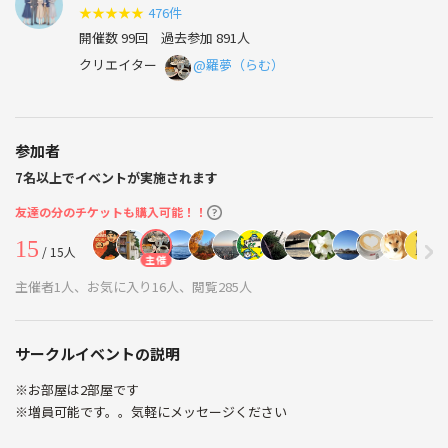
★
★
★
★
★
476件
開催数 99回
過去参加 891人
クリエイター
@羅夢（らむ）
参加者
7名以上でイベントが実施されます
友達の分のチケットも購入可能！！
15
/ 15人
主催
主催者1人、お気に入り16人、閲覧285人
サークルイベントの説明
※お部屋は2部屋です
※増員可能です。。気軽にメッセージください