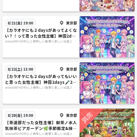
千住進出！
東京都
8/21(金) 19:00
【カラオケにも２daysがあってよくな
い？！って思った女性主催】神田2day
s🎤サマーナイトタウン金曜日編☆
around40•50中心♪美味しい食事と楽しい会話♪＋
40代50代で思うこと
東京都
8/22(土) 13:00
【カラオケにも２daysがあってもいい
と思った女性主催】神田2days🎤2Ｄ
ａｙどうにかして土曜日？！土曜日編
around40•50中心♪美味しい食事と楽しい会話♪＋
40代50代で思うこと
☆
東京都
8/28(金) 19:00
【茶道部だった女性主催】御茶ノ水人
気抹茶ビアガーデン🌿季節限定&抹茶
の魅力堪能✨
around40•50中心♪美味しい食事と楽しい会話♪＋