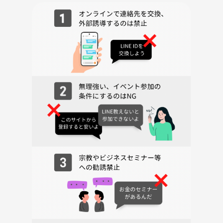
カラオケ好きな方、自信がないよーって方もぜひ☆
懐かしい昭和・平成ソングから最新ヒット曲まで、ジャンル問わず盛り
上がるカラオケイベントです
友達作り、ストレス発散、音楽でパワーをチャージしたい方、ぜひぜひ
ぜひぜひ参加お願いいたします☆
◆当日の流れ
18:45 現地集合
お一人さま3500円税込です
受付時に現金でお支払いください
19:00 イベントスタート 軽く自己紹介 同時進行でどんどん選曲し
て歌い始めちゃってください
22:00 記念撮影 さみしいけど現地解散