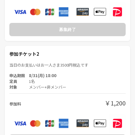
「楽しい思い出ができる」
「日常のストレスが吹き飛ぶ」
など参加メリットもたっぷり！
募集終了
・みんなでつくる“ｓのセンチメンタルハーモニー”、あなたのご参加を
お待ちしています✨
⚠️注意事項⚠️
参加チケット2
下記の行為はご遠慮ください。
当日のお支払いはお一人さま3500円税込です
・勧誘・営業・告知・引き抜き・しつこいナンパ・暴言など
・過度なナンパ行為や迷惑行為
申込期限 8/31(月) 18:00
・開催内容や風景写真、動画のSNS等への無許可投稿
定員
1名
サークルやイベントの輪を乱す行動をする方、運営側の指示に従ってい
対象
メンバー+非メンバー
ただけない方や運営側が参加者様としてふさわしくないと判断した方
は、参加をお断りする場合がございます。
￥1,200
参加料
この機会。。。カラオケを通して歌と笑顔で思い切り楽しみませんか？
お気軽にご参加ください😊