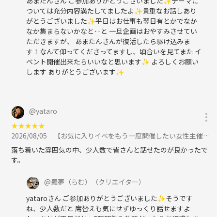
あまたんさん ご参加ありがとうございました✨テーマに
ついては充分内容満たしてましたよ✨貴重なお話しあり
がとうございました✨平日はお仕事も翌日有とかでなか
なか集まらないかなと‥と 一旦企画はおやすみさせてい
ただきますが、 あまたんさんが復活したら駆け込みま
す！なんて仰ってくださってますし、頃合いを見てまた イ
ベント開催出来たらいいなと思います✨ よろしくお願い
します ありがとうございます✨
@
yataro
★
★
★
★
★
2026/08/05
【お気に入りイベをもう一度開催したい女性主催】神様はそんなにいじわるじゃない☆日頃の小さな幸せに感謝☆水曜はこの日ラストに参加
落ち着いた雰囲気の中、少人数で皆さんと話せたのが良かったで
す。
@
羅夢（らむ）
（クリエイター）
yataroさん ご参加ありがとうございました✨そうです
ね、少人数だと 席替えも気にせずゆっくり話せますよ