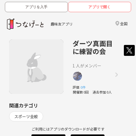
アプリを入手
アプリで開く
全国
趣味友アプリ
ダーツ真面目
に練習の会
1 人がメンバー
評価
0件
開催数 0回
過去参加 0人
関連カテゴリ
スポーツ全般
ご利用にはアプリのダウンロードが必要です