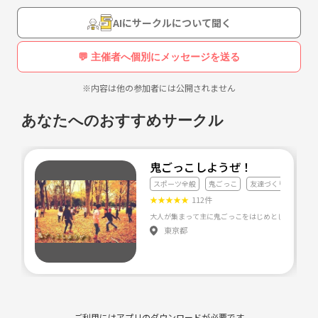
AIにサークルについて聞く
💬 主催者へ個別にメッセージを送る
※内容は他の参加者には公開されません
あなたへのおすすめサークル
鬼ごっこしようぜ！
スポーツ全般
鬼ごっこ
友達づくり
★
★
★
★
★
112件
東京都
ご利用にはアプリのダウンロードが必要です