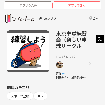
アプリを入手
アプリで開く
全国
趣味友アプリ
東京卓球練習
会（楽しい卓
球サークル
1 人がメンバー
評価
0件
開催数 0回
過去参加 0人
関連カテゴリ
スポーツ全般
卓球