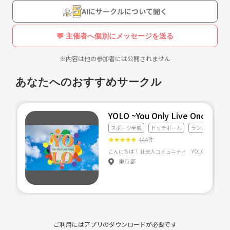
最近は女性の方も多くなってきたので女性の方も参加しやすいのかなと
AIにサークルについて聞く
思います。
💬 主催者へ個別にメッセージを送る
レベルは全国大会出場から初心者まで幅広くの人がいます。
※内容は他の参加者には公開されません
がっつり練習し人から卓球これからやりたい人まで全然Ｏｋです。
あなたへのおすすめサークル
是非、応募して下さい。
YOLO ~You Only Live Once~
基本的な練習場所は新宿スポーツセンター、港区スポーツセンター、中
スポーツ全般
ドッチボール
ランニング・ジ
央区スポーツセンター、渋谷EST、中野体育館、杉並区。ですがチーム
★
★
★
★
★
444件
ないで個別に練習しても全OKです)^o^(
東京都
会費などはかかりません！
他のチームに所属していて練習だけ参加したい大歓迎です)^o^(
月に１回～２回、練習会を開いてます。
ご利用にはアプリのダウンロードが必要です