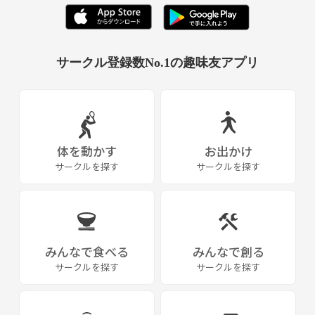
個別に練習を企画するのも自由です。
練習後、食事に行ったり花見をしたりゆるーくやってます笑
サークル登録数No.1の趣味友アプリ
ライングループを作っており！200名ほどの参加者がいます。
卓球を通して皆様にいい出会いがありますように。)^o^(
《つなげーと上でのLINE IDの交換・聞き出す行為は禁止されています》
体を動かす
お出かけ
サークルを探す
サークルを探す
みんなで食べる
みんなで創る
サークルを探す
サークルを探す