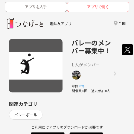
アプリを入手
アプリで開く
全国
趣味友アプリ
バレーのメン
バー募集中！
1 人がメンバー
評価
0件
開催数 0回
過去参加 0人
関連カテゴリ
バレーボール
ご利用にはアプリのダウンロードが必要です