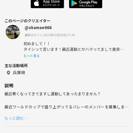
このページのクリエイター
@okamae666
最終ログイン:2023年10月29日 17:34
初めまして！！
タイシって言います！最近運動とかハマってまして是非募
集するので参加お願いします🤩🤩
もっと見る
主な活動場所
兵庫県
説明
最近寒くなってきてますし運動してあったまりません？
最近ワールドカップで盛り上がってるバレーのメンバーを募集します
🏐
もっと読む…
運動不足解消にもなりますし日々の鬱憤とかをボールにぶつけてストレ