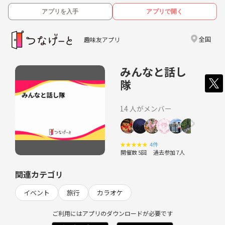
アプリを入手
アプリで開く
全国
趣味友アプリ
みんなと話し
隊
14 人がメンバー
★
★
★
★
★
4件
開催数 5回
過去参加 7人
関連カテゴリ
イベント
旅行
カラオケ
ご利用にはアプリのダウンロードが必要です