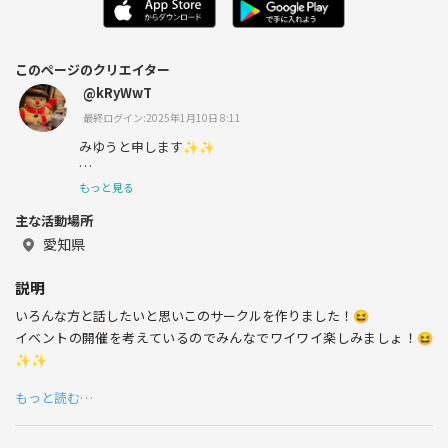
このページのクリエイター
@kRyWwT
最終ログイン:2025年1月10日 8:11
みゆうと申します✨✨
カラオケ、ケーキ作りが好きです💕
もっと見る
主な活動場所
いろいろな方とお話しするのも好きなのでよかったら仲良
くしてください！😆
愛知県
よろしくお願いします🙇‍♀️
説明
いろんな方と話したいと思いこのサークルを作りました！😆
イベントの開催を考えているのでみんなでワイワイ楽しみましょ！😆
✨✨
もっと読む…