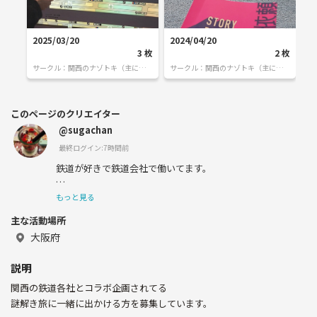
2025/03/20
2024/04/20
20
3
枚
2
枚
サークル：
関西のナゾトキ（主に鉄
サークル：
関西のナゾトキ（主に鉄
サ
道）
道）
道
このページのクリエイター
@sugachan
最終ログイン:7時間前
鉄道が好きで鉄道会社で働いてます。
（高卒社会人10年目）
もっと見る
主な活動場所
休日の過ごし方🌟
🚃電車に乗っておでかけ、旅行
大阪府
☕カフェでまったり
📷カメラぶらさげて撮影
説明
🏯神社仏閣めぐり
関西の鉄道各社とコラボ企画されてる
一緒におでかけできる方を探してます〜
謎解き旅に一緒に出かける方を募集しています。
宜しくお願いします🙇