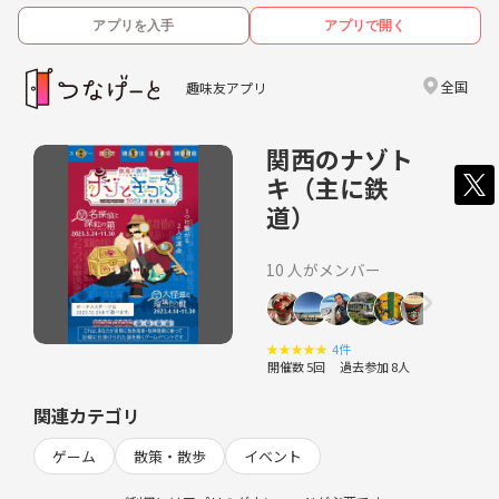
アプリを入手
アプリで開く
全国
趣味友アプリ
関西のナゾト
キ（主に鉄
道）
10 人がメンバー
★
★
★
★
★
4件
開催数 5回
過去参加 8人
関連カテゴリ
ゲーム
散策・散歩
イベント