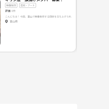
映像制作
芸術・アート
評価
0件
富山県