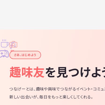
♫
✧
✦
✦
♪
✧
さあ、はじめよう
趣味友
を見つけよ
つなげーとは、趣味や興味でつながるイベント・コミュ
新しい出会いが、毎日をもっと楽しくしてくれる。