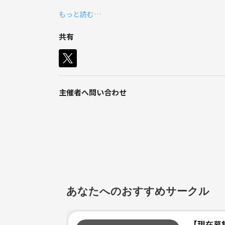
素敵な写真撮れたら嬉しいです☺️
もっと読む…
宜しくお願い致します🙇‍♀️✨
共有
主催者へ問い合わせ
あなたへのおすすめサークル
【現在募