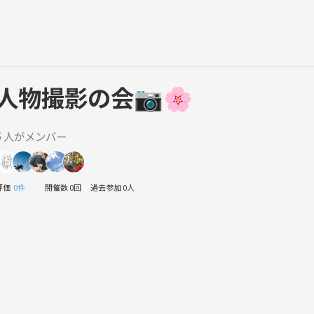
人物撮影の会📷🌸
5 人がメンバー
評価
0件
開催数 0回
過去参加 0人