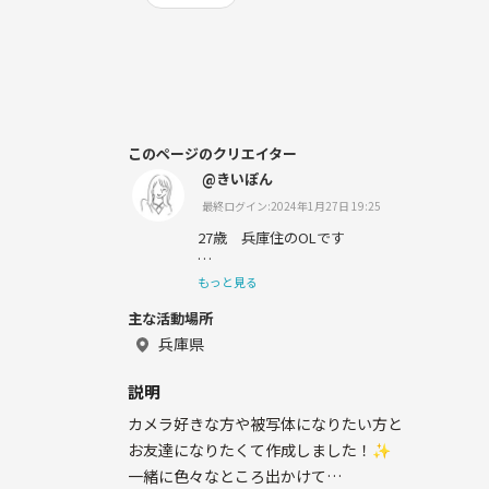
このページのクリエイター
@きいぽん
最終ログイン:2024年1月27日 19:25
27歳 兵庫住のOLです
宜しくお願い致します☺️🌸
もっと見る
主な活動場所
兵庫県
説明
カメラ好きな方や被写体になりたい方と
お友達になりたくて作成しました！✨
一緒に色々なところ出かけて