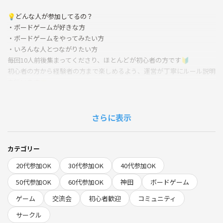
💡どんな人が参加してるの？
・ボードゲームが好きな方
・ボードゲームをやってみたい方
・いろんな人とつながりたい方
毎回10人前後集まってくださり、ほとんどが初心者の方です🔰
初心者の方から経験者の方まで楽しめるよう、運営が丁寧にルール説明
を行います🌟
💡どんなゲームがあるの？
さらに表示
・エモラン、ボブジテン、ito、ザ・マインド…
有名なものから少しマニアックなものまで、全100種以上ご用意してま
す！初心者の方でも楽しめるようなゲームが中心ですが、リスエストも
カテゴリー
大歓迎です❣️
20代参加OK
30代参加OK
40代参加OK
50代参加OK
60代参加OK
神田
ボードゲーム
💡参加費用は？
ゲーム
交流会
初心者歓迎
コミュニティ
１，０００円(つなげーとでの事前決済)
※お菓子・飲み物代等全て込み
サークル