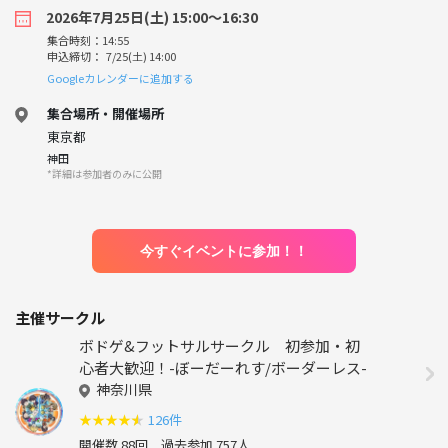
2026年7月25日(土) 15:00〜16:30
集合時刻：14:55
申込締切： 7/25(土) 14:00
Googleカレンダーに追加する
集合場所・開催場所
東京都
神田
*詳細は参加者のみに公開
今すぐイベントに参加！！
主催サークル
ボドゲ&フットサルサークル 初参加・初
心者大歓迎！-ぼーだーれす/ボーダーレス-
神奈川県
★
★
★
★
★
126件
開催数 88回
過去参加 757人