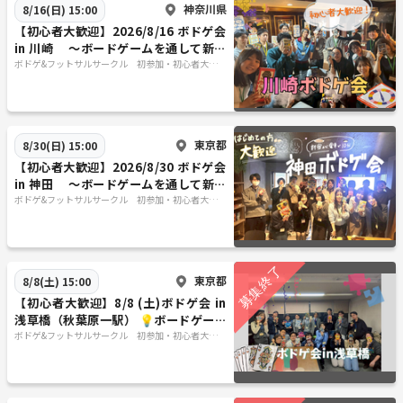
神奈川県
8/16(日) 15:00
【初心者大歓迎】2026/8/16 ボドゲ会
in 川崎 〜ボードゲームを通して新し
い仲間を見つけよう😆〜
ボドゲ&フットサルサークル 初参加・初心者大歓
迎！-ぼーだーれす/ボーダーレス-
東京都
8/30(日) 15:00
【初心者大歓迎】2026/8/30 ボドゲ会
in 神田 〜ボードゲームを通して新し
い仲間を見つけよう😆〜
ボドゲ&フットサルサークル 初参加・初心者大歓
迎！-ぼーだーれす/ボーダーレス-
東京都
8/8(土) 15:00
【初心者大歓迎】8/8 (土)ボドゲ会 in
浅草橋（秋葉原一駅） 💡ボードゲーム
を通して新しい仲間を見つけよう💡
ボドゲ&フットサルサークル 初参加・初心者大歓
迎！-ぼーだーれす/ボーダーレス-