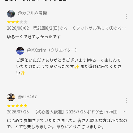
@
カヲル六号機
★
★
★
★
★
2026/08/02
第21回8/2(日)ゆるーくフットサル略して⚽️ゆるサル⚽️in門前仲町（新宿から電車で一本）に参加
ゆるーくできてよかったです
@
MXcrfm
（クリエイター）
ご評価いただきありがとうございます!ゆるーく楽しんで
いただけたようで良かったです✨ また遊びに来てくださ
い✨
@
dJH4A7
★
★
★
★
★
2026/07/25
【初心者大歓迎】2026/7/25 ボドゲ会 in 神田 〜ボードゲームを通して新しい仲間を見つけよう😆〜に参加
はじめて参加させていただきました。皆さん親切な方ばかりなの
で、とても楽しめました。ありがとうございました。