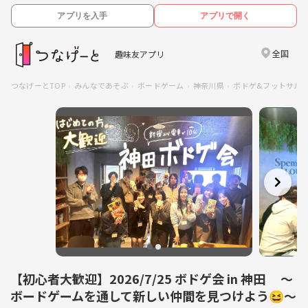
アプリを入手
アプリで開く
全国
趣味友アプリ
つなげーとTOP
みんなであそぶ
ボードゲーム
神奈川県
ボドゲ&フットサルサ
【初心者大歓迎】2026/7/25 ボドゲ会 in 神田 〜
ボードゲームを通して新しい仲間を見つけよう😆〜