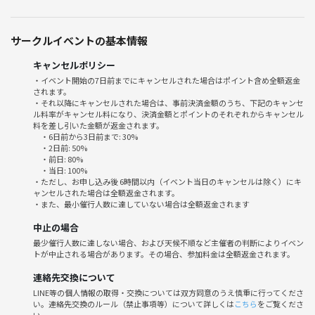
💡お願い
サークルイベントの基本情報
・連絡先の交換は双方の同意のもとお願いいたします。
・マルチ商法・ビジネス勧誘・ハラスメント等は固くお断りしていま
キャンセルポリシー
す。
・イベント開始の7日前までにキャンセルされた場合はポイント含め全額返金
されます。
・それ以降にキャンセルされた場合は、事前決済金額のうち、下記のキャンセ
ル料率がキャンセル料になり、決済金額とポイントのそれぞれからキャンセル
🌷「一生涯つづくコミュニティつくり」や、誰もが楽しめる「ボーダー
料を差し引いた金額が返金されます。
・6日前から3日前まで: 30%
レス」を目指す会なので、性別・年齢問わずたくさんの方にご参加頂い
・2日前: 50%
てます。
・前日: 80%
・当日: 100%
和気あいあいとした雰囲気の中で、みんなで楽しくゲームをしません
・ただし、お申し込み後 6時間以内（イベント当日のキャンセルは除く）にキ
か？ぜひ遊びに来てください！
ャンセルされた場合は全額返金されます。
・また、最小催行人数に達していない場合は全額返金されます
【新宿駅→神田駅🚃10分】
中止の場合
【神田駅から徒歩7分】
最少催行人数に達しない場合、および天候不順など主催者の判断によりイベン
トが中止される場合があります。その場合、参加料金は全額返金されます。
連絡先交換について
LINE等の個人情報の取得・交換については双方同意のうえ慎重に行ってくださ
い。連絡先交換のルール（禁止事項等）について詳しくは
こちら
をご覧くださ