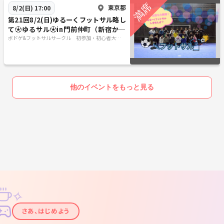
東京都
8/2(日) 17:00
第21回8/2(日)ゆるーくフットサル略し
て⚽️ゆるサル⚽️in門前仲町（新宿から
電車で一本）
ボドゲ&フットサルサークル 初参加・初心者大歓
迎！-ぼーだーれす/ボーダーレス-
他のイベントをもっと見る
✧
✦
さあ、はじめよう