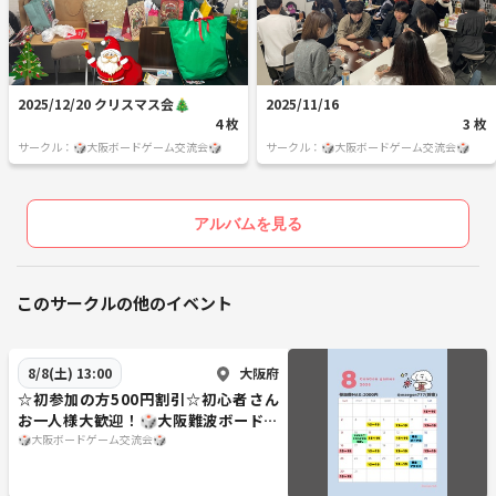
2025/12/20 クリスマス会🎄
2025/11/16
4 枚
3 枚
サークル：🎲大阪ボードゲーム交流会🎲
サークル：🎲大阪ボードゲーム交流会🎲
アルバムを見る
このサークルの他のイベント
大阪府
8/8(土) 13:00
☆初参加の方500円割引☆初心者さん
お一人様大歓迎！🎲大阪難波ボードゲ
ーム会🎲
🎲大阪ボードゲーム交流会🎲