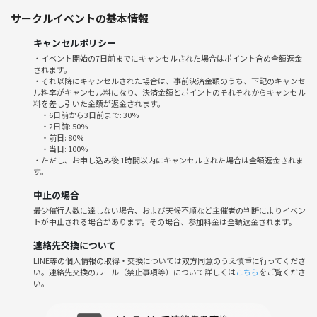
サークルイベントの基本情報
キャンセルポリシー
■開催時刻■13時00～19:00(受付12時30～)(開場12時15分〜)
・イベント開始の7日前までにキャンセルされた場合はポイント含め全額返金
されます。
■最寄り駅■難波駅から徒歩10分
・それ以降にキャンセルされた場合は、事前決済金額のうち、下記のキャンセ
ル料率がキャンセル料になり、決済金額とポイントのそれぞれからキャンセル
料を差し引いた金額が返金されます。
心斎橋駅から徒歩15～20分
・6日前から3日前まで: 30%
・2日前: 50%
・前日: 80%
■開催場所■ BLUE BOX
・当日: 100%
※会場は2階ではなく4階です
・ただし、お申し込み後 1時間以内にキャンセルされた場合は全額返金されま
す。
(大阪市中央区千日前1丁目8-20 高橋ビル)
中止の場合
最少催行人数に達しない場合、および天候不順など主催者の判断によりイベン
トが中止される場合があります。その場合、参加料金は全額返金されます。
■参加費用■30分 250円 Max2000円（飲食持ち込み可
連絡先交換について
(事前クレジットから差し引いた額を現地でいただきます)
LINE等の個人情報の取得・交換については双方同意のうえ慎重に行ってくださ
い。連絡先交換のルール（禁止事項等）について詳しくは
こちら
をご覧くださ
い。
■参加服装■自由（私服、スーツＯＫです）