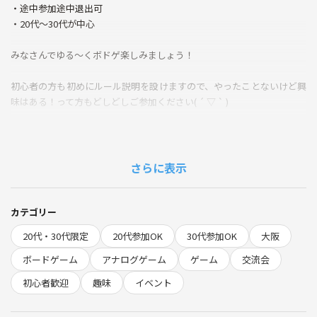
・途中参加途中退出可
・20代〜30代が中心
みなさんでゆる～くボドゲ楽しみましょう！
初心者の方も初めにルール説明を設けますので、やったことないけど興
味はある！って方もどしどしご参加ください( ´ ▽ ` )
やってみるとすごく楽しいゲームばかりですよ！
さらに表示
毎週開催してますのでお気軽にお問い合わせください♪
カテゴリー
もし人数が集まりそうになければ前日に参加者の方々にメッセージをお
20代・30代限定
20代参加OK
30代参加OK
大阪
送りしますのでご安心ください！
ボードゲーム
アナログゲーム
ゲーム
交流会
初心者歓迎
趣味
イベント
✨以下詳細✨