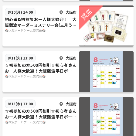
大阪府
8/10(月) 14:00
初心者&初参加お一人様大歓迎！ 大
阪難波マーダーミステリー会{三月うさ
ぎの鬼探し}
🎲大阪ボードゲーム交流会🎲
大阪府
8/11(火) 13:00
☆初参加の方500円割引☆初心者さん
お一人様大歓迎！大阪難波平日ボード
ゲーム会
🎲大阪ボードゲーム交流会🎲
大阪府
8/13(木) 13:00
☆初参加の方500円割引☆初心者さん
お一人様大歓迎！大阪難波平日ボード
ゲーム会
🎲大阪ボードゲーム交流会🎲