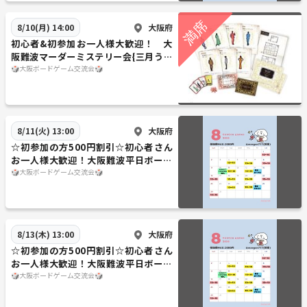
大阪府
8/10(月) 14:00
初心者&初参加お一人様大歓迎！ 大
阪難波マーダーミステリー会{三月うさ
ぎの鬼探し}
🎲大阪ボードゲーム交流会🎲
大阪府
8/11(火) 13:00
☆初参加の方500円割引☆初心者さん
お一人様大歓迎！大阪難波平日ボード
ゲーム会
🎲大阪ボードゲーム交流会🎲
大阪府
8/13(木) 13:00
☆初参加の方500円割引☆初心者さん
お一人様大歓迎！大阪難波平日ボード
ゲーム会
🎲大阪ボードゲーム交流会🎲