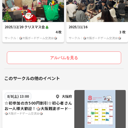
2025/12/20 クリスマス会🎄
2025/11/16
4 枚
3 枚
サークル：🎲大阪ボードゲーム交流会🎲
サークル：🎲大阪ボードゲーム交流会🎲
アルバムを見る
このサークルの他のイベント
大阪府
8/8(土) 13:00
☆初参加の方500円割引☆初心者さん
お一人様大歓迎！🎲大阪難波ボードゲ
ーム会🎲
🎲大阪ボードゲーム交流会🎲