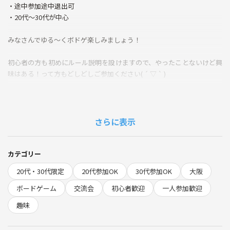
・途中参加途中退出可
・20代〜30代が中心
みなさんでゆる～くボドゲ楽しみましょう！
初心者の方も初めにルール説明を設けますので、やったことないけど興
味はある！って方もどしどしご参加ください( ´ ▽ ` )
やってみるとすごく楽しいゲームばかりですよ！
さらに表示
毎週開催してますのでお気軽にお問い合わせください♪
カテゴリー
もし人数が集まりそうになければ前日に参加者の方々にメッセージをお
20代・30代限定
20代参加OK
30代参加OK
大阪
送りしますのでご安心ください！
ボードゲーム
交流会
初心者歓迎
一人参加歓迎
趣味
✨以下詳細✨