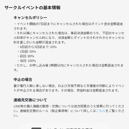
サークルイベントの基本情報
キャンセルポリシー
■開催時刻■13時00～19:00(受付12時30～)(開場12時15分〜)
・イベント開始の7日前までにキャンセルされた場合はポイント含め全額返金
されます。
■最寄り駅■難波駅から徒歩10分
・それ以降にキャンセルされた場合は、事前決済金額のうち、下記のキャンセ
ル料率がキャンセル料になり、決済金額とポイントのそれぞれからキャンセル
料を差し引いた金額が返金されます。
心斎橋駅から徒歩15～20分
・6日前から3日前まで: 30%
・2日前: 50%
・前日: 80%
■開催場所■ BLUE BOX
・当日: 100%
※会場は2階ではなく4階です
・ただし、お申し込み後 1時間以内にキャンセルされた場合は全額返金されま
す。
(大阪市中央区千日前1丁目8-20 高橋ビル)
中止の場合
最少催行人数に達しない場合、および天候不順など主催者の判断によりイベン
トが中止される場合があります。その場合、参加料金は全額返金されます。
■参加費用■30分 250円 Max2000円（飲食持ち込み可
連絡先交換について
(事前クレジットから差し引いた額を現地でいただきます)
LINE等の個人情報の取得・交換については双方同意のうえ慎重に行ってくださ
い。連絡先交換のルール（禁止事項等）について詳しくは
こちら
をご覧くださ
い。
■参加服装■自由（私服、スーツＯＫです）