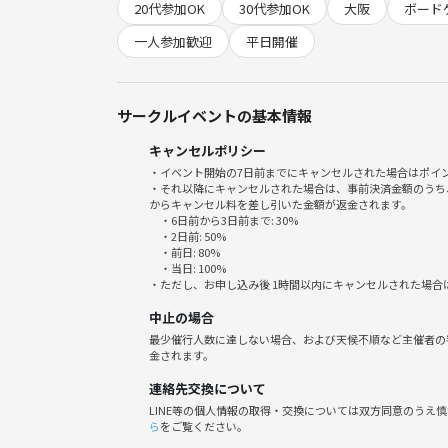
20代参加OK
30代参加OK
大阪
ボード
参加者5名以上で開催いたします！
(毎週開催してますのでお気軽にお問い合わせくださ
一人参加歓迎
平日開催
もし集まりそうになければ前日に参加者の方々にメ
サークルイベントの基本情報
キャンセルポリシー
・イベント開始の7日前までにキャンセルされた場合はポイ
✨以下詳細✨
・それ以降にキャンセルされた場合は、事前決済金額のうち
からキャンセル料を差し引いた金額が返金されます。
・6日前から3日前まで: 30%
・2日前: 50%
・前日: 80%
・当日: 100%
開催日時■12月4.11.18.25日(木)
・ただし、お申し込み後 1時間以内にキャンセルされた場合
中止の場合
■開催時刻■13時00～19:00(受付12時30～)(開場12
最少催行人数に達しない場合、および天候不順など主催者の
金されます。
■最寄り駅■難波駅から徒歩10分
連絡先交換について
LINE等の個人情報の取得・交換については双方同意のうえ
心斎橋駅から徒歩15～20分
ら
をご覧ください。