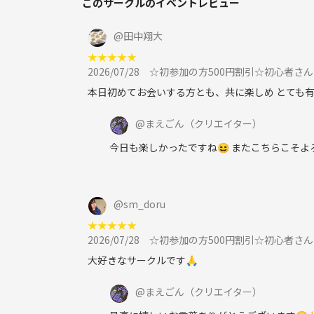
このサークルのイベントレビュー
■一般人のマナーは守ってください⭐︎
@
田中翔大
★
★
★
★
★
■宗教やネットワークビジネスなど勧誘目的での参
2026/07/28
☆初参加の方500円割引☆初心者さ
■参加方法：ツナゲートで申し込む
本日初めてお会いする方とも、共に楽しめ とても
@
まえごん
（クリエイター）
今日も楽しかったですね😆 またこちらこそ
@
sm_doru
★
★
★
★
★
2026/07/28
☆初参加の方500円割引☆初心者さ
大好きなサークルです🙏
@
まえごん
（クリエイター）