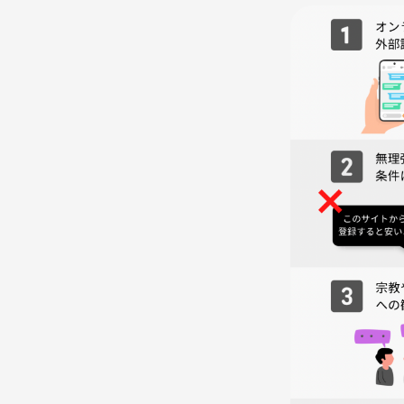
■開催場所■ BLUE BOX
※会場は2階ではなく4階です
(大阪市中央区千日前1丁目8-20 高橋ビル)
■参加費用■30分 250円 Max1500円（飲食持ち込
別途ツナゲートの手数料が事前決済で500円かかり
■参加服装■自由（私服、スーツＯＫです）
■参加人数■15名定員