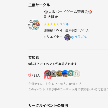
主催サークル
🎲大阪ボードゲーム交流会🎲
大阪府
★
★
★
★
★
273件
開催数 325回
過去参加 1,581人
クリエイター
@まえごん
参加者
5名以上でイベントが実施されます
6
/ 15人
主催
主催者1人、お気に入り0人、閲覧41人
このイベントは表示中のユーザー以外に参加者がいる可能性
サークルイベントの説明