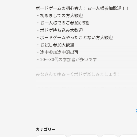
ボードゲームの初心者方！お一人様参加歓迎！！
・初めましての方大歓迎
・お一人様でのご参加が9割
・ボドゲ持ち込み大歓迎
・ボードゲームやったことない方大歓迎
・お試し参加大歓迎
・途中参加途中退出可
・20〜30代の参加者が多いです
みなさんでゆる～くボドゲ楽しみましょう！
初心者の方も初めにルール説明を設けますので、や
( ´ ▽ ` )
やってみるとすごく楽しいゲームばかりですよ！
カテゴリー