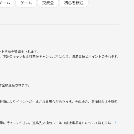
ゲーム
ゲーム
交流会
初心者歓迎
い♪)
ッセージをお送りしますのでご安心ください！
ント含め全額返金されます。
、下記のキャンセル料率がキャンセル料になり、決済金額とポイントのそれぞれ
は全額返金されます。
時15分〜)
判断によりイベントが中止される場合があります。その場合、参加料金は全額返
慎重に行ってください。連絡先交換のルール（禁止事項等）について詳しくは
こち