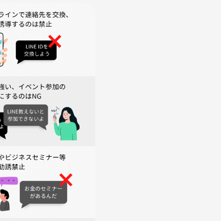
み可
ます