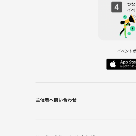
■参加年齢■15歳以上
小学生未満のお子様は安全性を加味して参加不可
(小学生以上の方は親子さん同伴でのみ参加可能)
イベント
注意事項
■飲み物はフタ付きのペットボトル推奨でよろしく
主催者へ問い合わせ
■初心者の方も参加されますので全員に謙虚な対応
■紳士、淑女の社交場であるので身だしなみや匂い