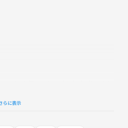
ったことないけど興味はある！って方もどしどしご参加ください
さらに表示