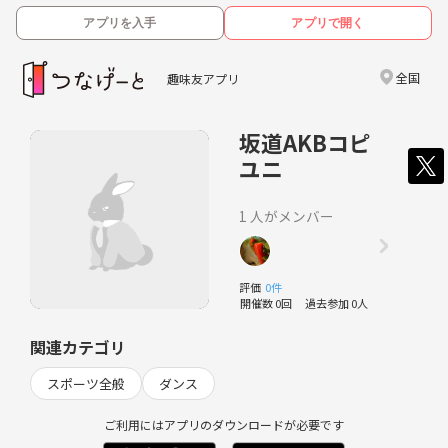
アプリを入手
アプリで開く
全国
趣味友アプリ
坂道AKBコピ
ユニ
1 人がメンバー
評価
0件
開催数 0回
過去参加 0人
関連カテゴリ
スポーツ全般
ダンス
ご利用にはアプリのダウンロードが必要です