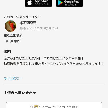
このページのクリエイター
@3YSD5W
最終ログイン:2017年5月2日 12:42
主な活動場所
東京都
説明
坂道AKBコピユニ坂道AKB 単発コピユニメンバー募集！
動画撮影を目標にして出れるイベントがあったら出たいと思ってます！
⚪︎都内の練習に出れる
もっと読む…
⚪︎22歳以上〜(21歳以下は要相談)
⚪︎スタジオ代、衣装代を自己負担できる
⚪︎音信不通にならずちゃんと連絡を取れる
主催者へ問い合わせ
⚪︎ある程度振りを自分で覚えられる、似せる努力が出来る
・希望メンバーと身長が同じ位(若しくはインヒールなどで合わせられ
AIにサークルについて聞く