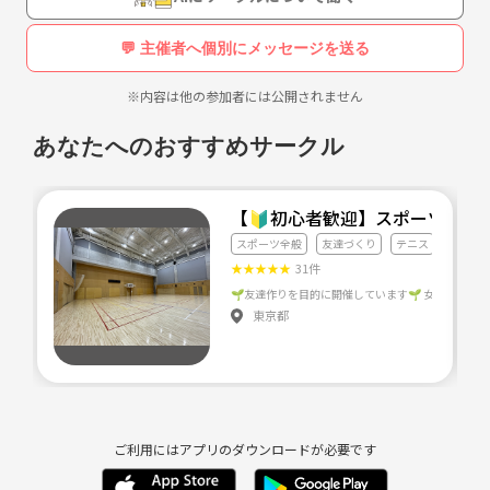
る)
・金、土曜日などに深夜練が出来る(大人数での練習を合わせるのは大
💬 主催者へ個別にメッセージを送る
変だと思うので深夜練でいっきに進められたらと思ってます)
※内容は他の参加者には公開されません
平手、松井、宮脇、齋藤、堀、今泉ポジ以外でお願いします！
あなたへのおすすめサークル
【🔰初心者歓迎】スポーツクラ
スポーツ全般
友達づくり
テニス
★
★
★
★
★
31件
東京都
ご利用にはアプリのダウンロードが必要です