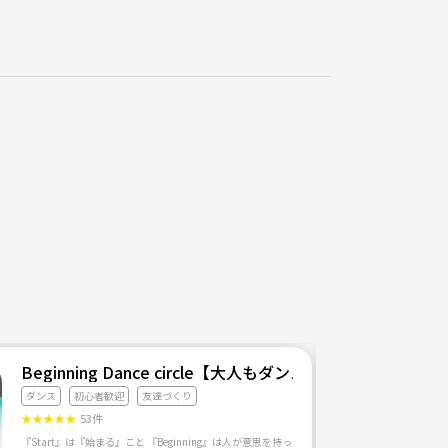
Beginning Dance circle【大人もダンスを楽しみ隊】
ダンス
初心者歓迎
友達づくり
★
★
★
★
★
53件