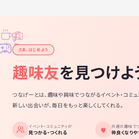
♫
✧
✦
✦
♪
✧
さあ、はじめよう
趣味友
を見つけよ
つなげーとは、趣味や興味でつながるイベント・コミュ
新しい出会いが、毎日をもっと楽しくしてくれる。
イベント・コミュニティが
共通の趣味で
見つかる・つくれる
仲良くなりや