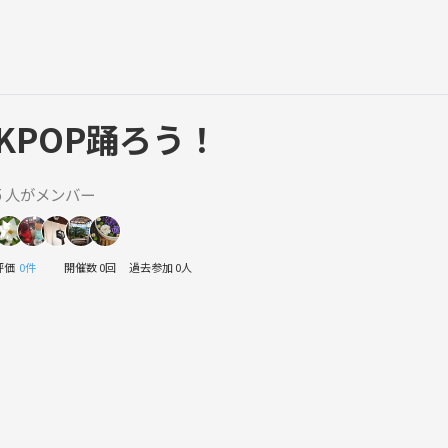
KPOP踊ろう！
5 人がメンバー
評価
0件
開催数 0回
過去参加 0人