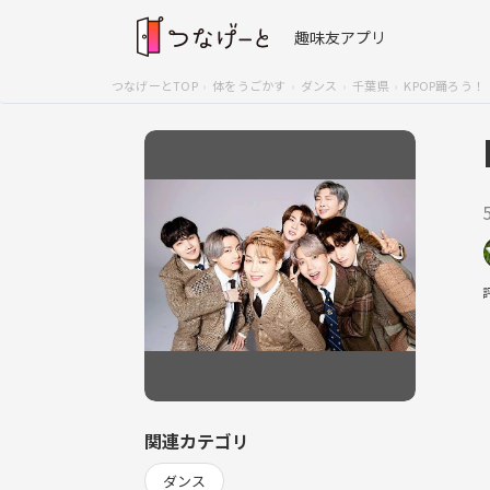
趣味友アプリ
つなげーとTOP
体をうごかす
ダンス
千葉県
KPOP踊ろう！
関連カテゴリ
ダンス