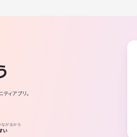
う
ニティアプリ。
つながるから
すい