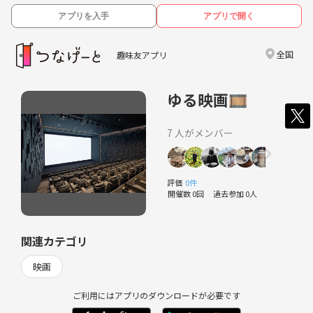
アプリを入手
アプリで開く
全国
趣味友アプリ
ゆる映画🎞️
7 人がメンバー
評価
0件
開催数 0回
過去参加 0人
関連カテゴリ
映画
ご利用にはアプリのダウンロードが必要です