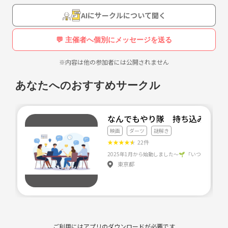
AIにサークルについて聞く
💬 主催者へ個別にメッセージを送る
※内容は他の参加者には公開されません
あなたへのおすすめサークル
なんでもやり隊 持ち込み企画部 
映画
ダーツ
謎解き
★
★
★
★
★
22件
東京都
ご利用にはアプリのダウンロードが必要です