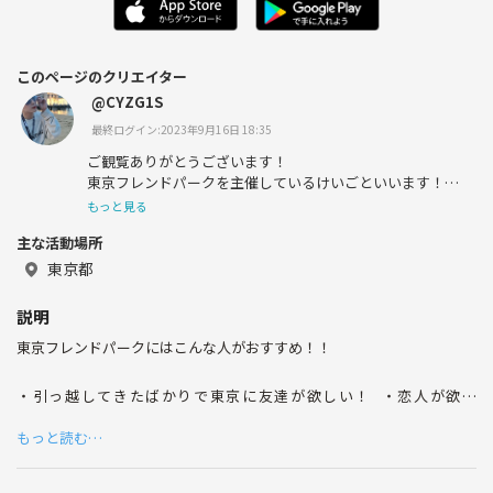
このページのクリエイター
@CYZG1S
最終ログイン:2023年9月16日 18:35
ご観覧ありがとうございます！
東京フレンドパークを主催しているけいごといいます！
もっと見る
僕自身上京してきた際友達が少なく寂しい思いをしたので
主な活動場所
同じ気持ちを皆様に味合わせないために
この東京フレンドパークを作りました🗼
東京都
まるで学生の頃に戻ったかのような気持ちで楽しんでいた
説明
だけるよう努めますのでよろしくお願いします！
東京フレンドパークにはこんな人がおすすめ！！
・引っ越してきたばかりで東京に友達が欲しい！ ・恋人が欲し
い！！！ ・友達を増やしたい！ ・気軽に誘い合える友達が欲しい ・
もっと読む…
長く付き合える友達が欲しい ・気軽にワイワイ飲みたい！ ・好奇心
旺盛で色んなことをやりたい人（リクエスト募集してます。） ・職場
と家の往復から抜け出したい。