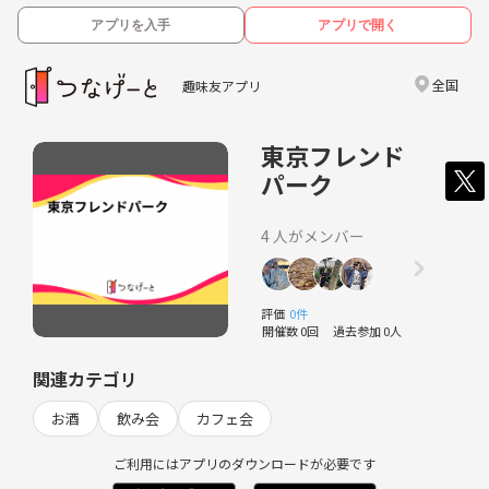
アプリを入手
アプリで開く
全国
趣味友アプリ
東京フレンド
パーク
4 人がメンバー
評価
0件
開催数 0回
過去参加 0人
関連カテゴリ
お酒
飲み会
カフェ会
ご利用にはアプリのダウンロードが必要です