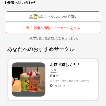
主催者へ問い合わせ
何歳になっても青春しましょう✌️
AIにサークルについて聞く
名前の通り東京を友達で満たしていければなと思います！！
💬 主催者へ個別にメッセージを送る
※内容は他の参加者には公開されません
私の詳しい自己紹介
2000年生まれ
あなたへのおすすめサークル
大分県出身
サウナや映画鑑賞、旅行など大好きです！
お酒で楽しく！！
お酒
評価
0件
金土日で、コロナ禍になりお酒を飲もう機会が なく
神奈川県