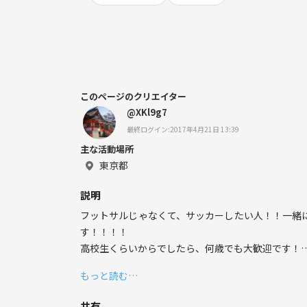
このページのクリエイター
@XKl9g7
最終ログイン:2017年4月21日 13:39
主な活動場所
東京都
説明
フットサルじゃなくて、サッカーしたい人！！一緒にリ
す！！！！
高校生くらいからでしたら、何歳でも大歓迎です！
未経験の方、マネージャーをしていただける方、チ
もっと読む…
練習をして、リーグ戦目指して頑張りたいと思いま
どこに住んでいる方でも歓迎です！
共有