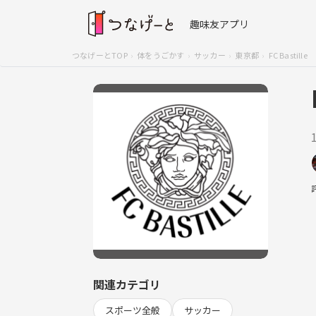
趣味友アプリ
つなげーとTOP
体をうごかす
サッカー
東京都
FC Bastille
関連カテゴリ
スポーツ全般
サッカー