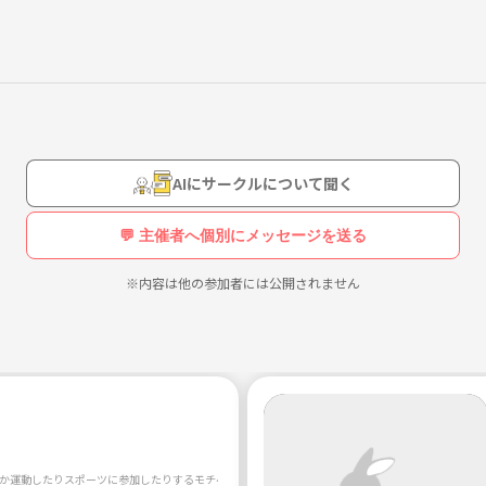
したいと思っています！
AIにサークルについて聞く
💬 主催者へ個別にメッセージを送る
※内容は他の参加者には公開されません
か運動したりスポーツに参加したりするモチベーションが湧きづらい中、 同じ志を持った人達を集め