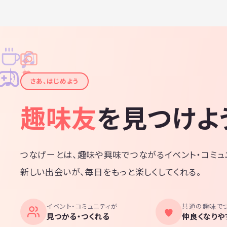
♫
✧
✦
✦
♪
✧
さあ、はじめよう
趣味友
を見つけよ
つなげーとは、趣味や興味でつながるイベント・コミュ
新しい出会いが、毎日をもっと楽しくしてくれる。
イベント・コミュニティが
共通の趣味で
見つかる・つくれる
仲良くなりや