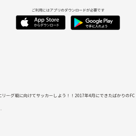
ご利用にはアプリのダウンロードが必要です
ーグ戦に向けてサッカーしよう！！2017年4月にできたばかりのFC Ba
ームを大きくしてくださる方、大歓迎です！
す！