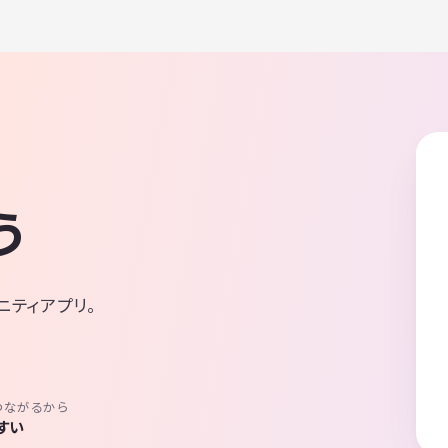
う
ニティアプリ。
つながるから
すい