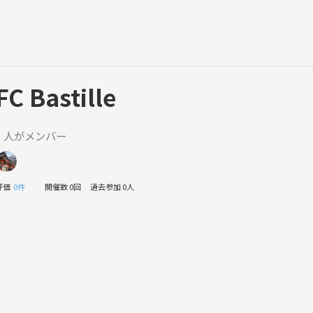
FC Bastille
1 人がメンバー
評価
0件
開催数 0回
過去参加 0人