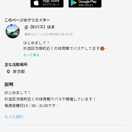
このページのクリエイター
@【Eiバス】はま
最終ログイン:2023年6月13日 20:39
はじめまして！
杉並区方南町近くの体育館でバスケしてます🏀
毎週金曜日19:00 - 21:00開催してます！
もっと見る
主な活動場所
体育館は個人的に借り始めたのですが、やはり皆でやれる
東京都
方が楽しいと思い参加者募集中です！
説明
はじめまして！
杉並区方南町近くの体育館でバスケ開催しています！
毎週金曜日19：00 - 21:00です
もっと読む…
主催者がバスケしたくて少人数で体育館取るようになりましたが、やは
り皆でゲームをしたいと思うようになり参加者募集しています！