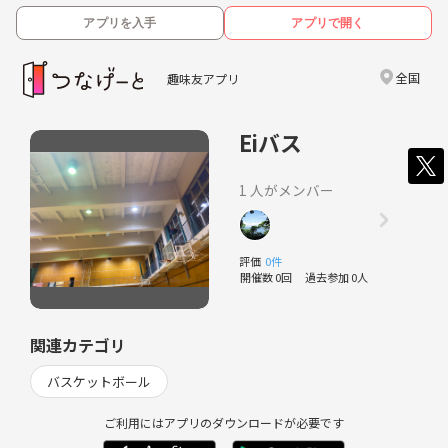
アプリを入手
アプリで開く
全国
趣味友アプリ
Eiバス
1 人がメンバー
評価
0件
開催数 0回
過去参加 0人
関連カテゴリ
バスケットボール
ご利用にはアプリのダウンロードが必要です