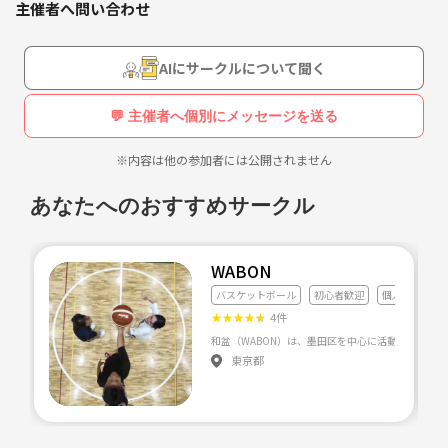
主催者へ問い合わせ
AIにサークルについて聞く
💬 主催者へ個別にメッセージを送る
※内容は他の参加者には公開されません
あなたへのおすすめサークル
WABON
バスケットボール
初心者歓迎
個人参加
★
★
★
★
★
4件
東京都