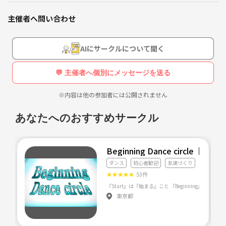
また、友達作りやカフェ巡りが好きな方、ぜひ一緒に参加しましょう
間ファスティングやってます)
☕️🕛
主催者へ問い合わせ
毎日朝活もしてます！☕️
カフェでおしゃべりタイム☕️
私たちのサークルは、年齢に関係なく、趣味が合う仲間を作る、アット
AIにサークルについて聞く
ホームな雰囲気づくりを心がけています。お一人で参加される方も大歓
迎です！なるべくみんなと会話できるように、運営していきたいと思っ
💬 主催者へ個別にメッセージを送る
ています。
ここではやりたいことは、サークルを作って、自分の様に
たくさんの人と出会い、成長し合い、仲のいい関係が作り
※内容は他の参加者には公開されません
たいです。そして、全員が楽しいと思える思い出を作って
⚠️注意事項⚠️
いきたいです！
下記の行為はご遠慮ください。・勧誘・営業・告知・引き抜き・しつこ
あなたへのおすすめサークル
いナンパ・暴言など・過度なナンパ行為や迷惑行為・開催内容や風景写
真、動画のSNS等への無許可投稿サークルやイベントの輪を乱す行動を
する方、運営側の指示に従っていただけない方や運営側が参加者様とし
Beginning Dance circl
てふさわしくないと判断した方は、参加をお断りする場合がございま
ダンス
初心者歓迎
友達づくり
す。夏に向けて、楽しいひとときを一緒に過ごしましょう！皆さんの参
★
★
★
★
★
53件
加をお待ちしています🌸
東京都