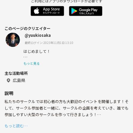
ご利用にはアプリのダウンロードが必要です
このページのクリエイター
@yuukiosaka
最終ログイン:2023年11月1日 13:10
はじめまして！
大阪から広島に住むことになりました！
もっと見る
主な活動場所
広島では友人が数少ないので、たくさんの方と出会いたい
です！
広島県
説明
私たちのサークルでは初心者の方も大歓迎のイベントを開催します！そ
趣味はバスケ🏀、釣り🎣、筋トレ💪、マラソン🏃、読書
📕、旅行✈️などなど、たくさんあります！
して、サークル参加者と一緒に、サークルの企画を考えていき、誰でも
参加しやすい大型のサークルを作って行きましょう！
ぜひ、協力できる方はお待ちしています❗️
もっと読む…
最近はお金の勉強と健康の勉強にハマっています！(16時