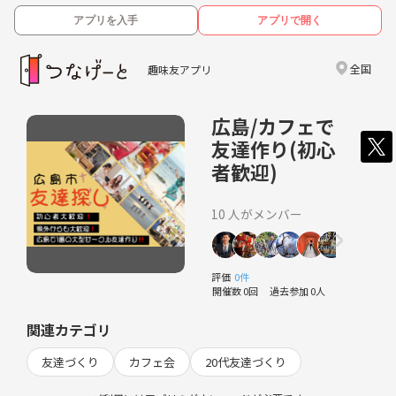
アプリを入手
アプリで開く
全国
趣味友アプリ
広島/カフェで
友達作り(初心
者歓迎)
10 人がメンバー
評価
0件
開催数 0回
過去参加 0人
関連カテゴリ
友達づくり
カフェ会
20代友達づくり