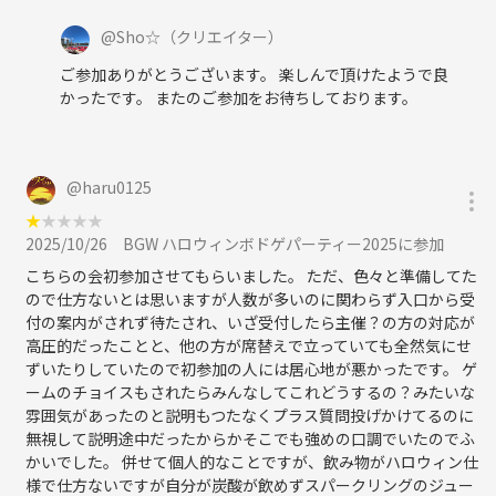
ゲームに取り組めます。
@
Sho☆
（クリエイター）
人気の面白いゲームが１日では
ご参加ありがとうございます。 楽しんで頂けたようで良
遊び切れない程たくさんあります✨
かったです。 またのご参加をお待ちしております。
是非、みんなでワイワイ
ボードゲームを楽しみましょう😊
@
haru0125
★
★
★
★
★
2025/10/26
BGW ハロウィンボドゲパーティー2025に参加
こちらの会初参加させてもらいました。 ただ、色々と準備してた
ので仕方ないとは思いますが人数が多いのに関わらず入口から受
付の案内がされず待たされ、いざ受付したら主催？の方の対応が
高圧的だったことと、他の方が席替えで立っていても全然気にせ
ずいたりしていたので初参加の人には居心地が悪かったです。 ゲ
ームのチョイスもされたらみんなしてこれどうするの？みたいな
雰囲気があったのと説明もつたなくプラス質問投げかけてるのに
無視して説明途中だったからかそこでも強めの口調でいたのでふ
かいでした。 併せて個人的なことですが、飲み物がハロウィン仕
様で仕方ないですが自分が炭酸が飲めずスパークリングのジュー