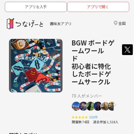
アプリを入手
アプリで開く
全国
趣味友アプリ
BGW ボードゲ
ームワール
ド
初心者に特化
したボードゲ
ームサークル
70 人がメンバー
★
★
★
★
★
350件
開催数 74回
過去参加 1,518人