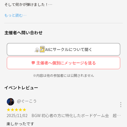
そして何かが弾けました！
子供の頃のただ無邪気に遊んでいた
もっと読む…
あの時と同じ感覚を味わいました。
社会人になり仕事に追われる日々の中
忘れていたあの頃の楽しさ
主催者へ問い合わせ
「これをもっと他の人とも共有できたら
もっと楽しいだろうなぁ〜」
という思いから
AIにサークルについて聞く
そのような場を提供させて
頂くことになりました。
💬 主催者へ個別にメッセージを送る
初心者の方に特化した
※内容は他の参加者には公開されません
ボードゲームサークルです。
イベントレビュー
ゲームはすぐに覚えられて
なおかつ人気の面白いもの
@
ぐーこう
をたくさんご用意しています。
★
★
★
★
★
2025/11/02
BGW 初心者の方に特化したボードゲーム会 超早割500円に参加
説明はていねいにわかるまで
しますのではじめの方でも安心して
楽しかったです